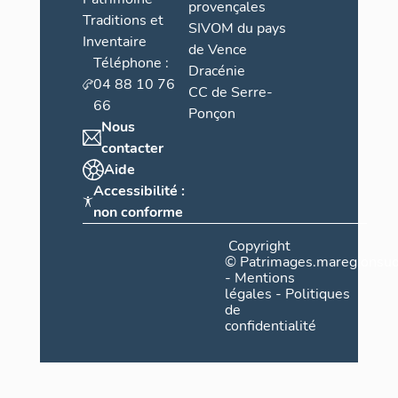
provençales
Traditions et
SIVOM du pays
Inventaire
de Vence
Téléphone :
Dracénie
04 88 10 76
CC de Serre-
66
Ponçon
Nous
contacter
Aide
Accessibilité :
non conforme
Copyright
©
Patrimages.maregionsud
-
Mentions
légales
-
Politiques
de
confidentialité