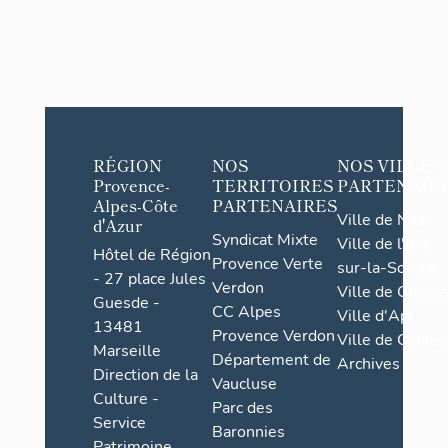
RÉGION
NOS
NOS VILLES
Provence-
TERRITOIRES
PARTENAIR
Alpes-Côte
PARTENAIRES
Ville de Nice
d'Azur
Syndicat Mixte
Ville de l'Isle-
Hôtel de Région
Provence Verte
sur-la-Sorgue
- 27 place Jules
Verdon
Ville de Grasse
Guesde -
CC Alpes
Ville d'Apt
13481
Provence Verdon
Ville de Cannes
Marseille
Département de
Archives
Direction de la
Vaucluse
Culture -
Parc des
Service
Baronnies
Patrimoine