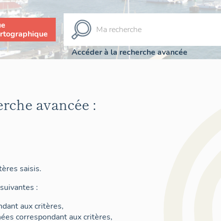
ue
rtographique
Accéder à la recherche avancée
erche avancée :
ères saisis.
suivantes :
dant aux critères,
nées correspondant aux critères,