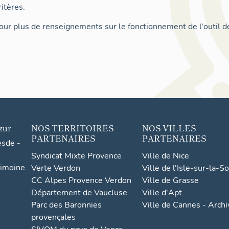
itères.
ur plus de renseignements sur le fonctionnement de l'outil d
zur
NOS TERRITOIRES
NOS VILLES
PARTENAIRES
PARTENAIRES
esde -
Syndicat Mixte Provence
Ville de Nice
rimoine
Verte Verdon
Ville de l'Isle-sur-la-S
CC Alpes Provence Verdon
Ville de Grasse
Département de Vaucluse
Ville d'Apt
Parc des Baronnies
Ville de Cannes - Arch
provençales