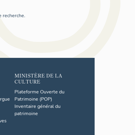
e recherche.
MINISTÈRE DE LA
CULTURE
Plateforme Ouverte du
orgue
Patrimoine (POP)
Inventaire général du
patrimoine
ives