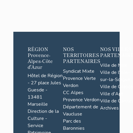
RÉGION
NOS
NOS VILLES
Provence-
TERRITOIRES
PARTENAIR
Alpes-Côte
PARTENAIRES
Ville de Nice
d'Azur
Syndicat Mixte
Ville de l'Isle-
Hôtel de Région
Provence Verte
sur-la-Sorgue
- 27 place Jules
Verdon
Ville de Grasse
Guesde -
CC Alpes
Ville d'Apt
13481
Provence Verdon
Ville de Cannes
Marseille
Département de
Archives
Direction de la
Vaucluse
Culture -
Parc des
Service
Baronnies
Patrimoine