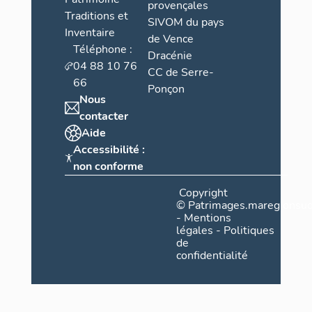
provençales
Traditions et
SIVOM du pays
Inventaire
de Vence
Téléphone :
Dracénie
04 88 10 76
CC de Serre-
66
Ponçon
Nous
contacter
Aide
Accessibilité :
non conforme
Copyright
©
Patrimages.maregionsud
-
Mentions
légales
-
Politiques
de
confidentialité