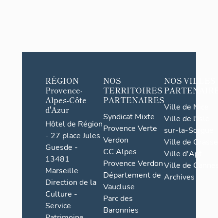
RÉGION
NOS
NOS VILLES
Provence-
TERRITOIRES
PARTENAIR
Alpes-Côte
PARTENAIRES
Ville de Nice
d'Azur
Syndicat Mixte
Ville de l'Isle-
Hôtel de Région
Provence Verte
sur-la-Sorgue
- 27 place Jules
Verdon
Ville de Grasse
Guesde -
CC Alpes
Ville d'Apt
13481
Provence Verdon
Ville de Cannes
Marseille
Département de
Archives
Direction de la
Vaucluse
Culture -
Parc des
Service
Baronnies
Patrimoine