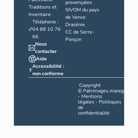
provençales
Traditions et
SIVOM du pays
Inventaire
de Vence
Téléphone :
Dracénie
04 88 10 76
CC de Serre-
66
Ponçon
Nous
contacter
Aide
Accessibilité :
non conforme
Copyright
©
Patrimages.maregionsud
-
Mentions
légales
-
Politiques
de
confidentialité