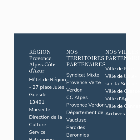
RÉGION
NOS
NOS VILLES
Provence-
TERRITOIRES
PARTENAIR
Alpes-Côte
PARTENAIRES
Ville de Nice
d'Azur
Syndicat Mixte
Ville de l'Isle-
Hôtel de Région
Provence Verte
sur-la-Sorgue
- 27 place Jules
Verdon
Ville de Grasse
Guesde -
CC Alpes
Ville d'Apt
13481
Provence Verdon
Ville de Cannes
Marseille
Département de
Archives
Direction de la
Vaucluse
Culture -
Parc des
Service
Baronnies
Patrimoine