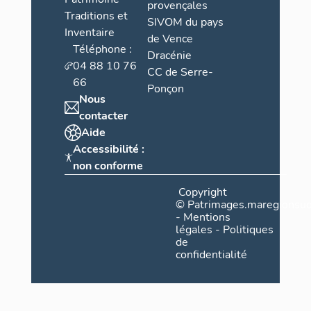
provençales
Traditions et
SIVOM du pays
Inventaire
de Vence
Téléphone :
Dracénie
04 88 10 76
CC de Serre-
66
Ponçon
Nous
contacter
Aide
Accessibilité :
non conforme
Copyright
©
Patrimages.maregionsud
-
Mentions
légales
-
Politiques
de
confidentialité