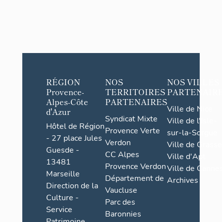
RÉGION
NOS
NOS VILLES
Provence-
TERRITOIRES
PARTENAIR
Alpes-Côte
PARTENAIRES
Ville de Nice
d'Azur
Syndicat Mixte
Ville de l'Isle-
Hôtel de Région
Provence Verte
sur-la-Sorgue
- 27 place Jules
Verdon
Ville de Grasse
Guesde -
CC Alpes
Ville d'Apt
13481
Provence Verdon
Ville de Cannes
Marseille
Département de
Archives
Direction de la
Vaucluse
Culture -
Parc des
Service
Baronnies
Patrimoine