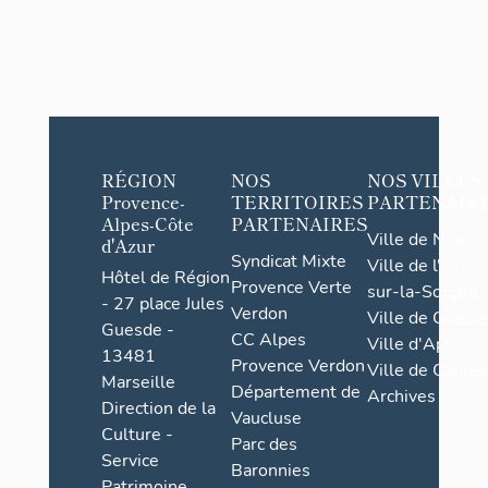
RÉGION
NOS
NOS VILLES
Provence-
TERRITOIRES
PARTENAIR
Alpes-Côte
PARTENAIRES
Ville de Nice
d'Azur
Syndicat Mixte
Ville de l'Isle-
Hôtel de Région
Provence Verte
sur-la-Sorgue
- 27 place Jules
Verdon
Ville de Grasse
Guesde -
CC Alpes
Ville d'Apt
13481
Provence Verdon
Ville de Cannes
Marseille
Département de
Archives
Direction de la
Vaucluse
Culture -
Parc des
Service
Baronnies
Patrimoine