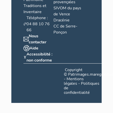
provençales
Traditions et
SIVOM du pays
Inventaire
de Vence
Téléphone :
Dracénie
04 88 10 76
CC de Serre-
66
Ponçon
Nous
contacter
Aide
Accessibilité :
non conforme
Copyright
©
Patrimages.maregionsud
-
Mentions
légales
-
Politiques
de
confidentialité