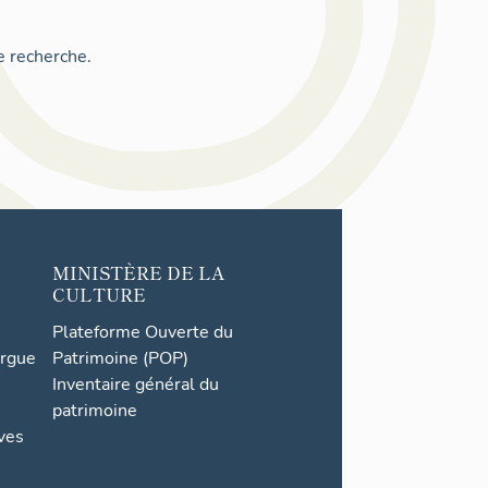
e recherche.
MINISTÈRE DE LA
CULTURE
Plateforme Ouverte du
orgue
Patrimoine (POP)
Inventaire général du
patrimoine
ives