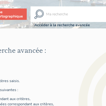
ue
rtographique
Accéder à la recherche avancée
erche avancée :
ères saisis.
suivantes :
dant aux critères,
nées correspondant aux critères,