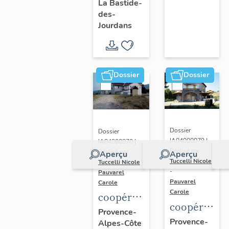
La Bastide-
des-
Jourdans
Dossier
Dossier
Dossier
Dossier
IA04000079 |
IA04000070 |
Réalisé par
Réalisé par
Aperçu
Aperçu
Tuccelli Nicole
Tuccelli Nicole
-
-
Pauvarel
Pauvarel
Carole
Carole
coopérative
coopérative
vinicole
Provence-
vinicole
Provence-
Alpes-Côte
L’Émancipatrice