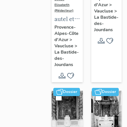
d'Azur
>
Elisabeth
Vaucluse
>
(Rédacteur)
La Bastide-
autel et
des-
retable
Provence-
Jourdans
Alpes-Côte
de saint
d'Azur
>
Sébastien
Vaucluse
>
La Bastide-
des-
Jourdans
Dossier
Dossier