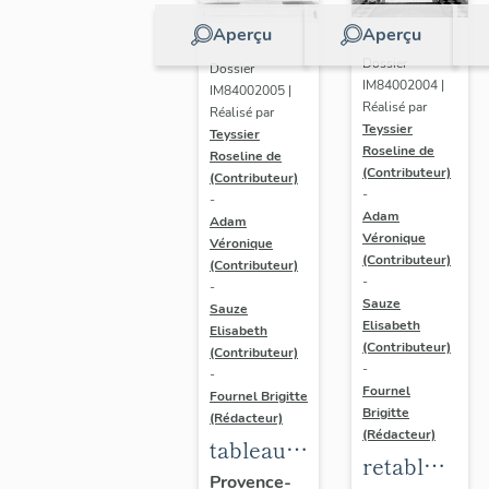
Aperçu
Aperçu
Dossier
Dossier
IM84002004 |
IM84002005 |
Réalisé par
Réalisé par
Teyssier
Teyssier
Roseline de
Roseline de
(Contributeur)
(Contributeur)
-
-
Adam
Adam
Véronique
Véronique
(Contributeur)
(Contributeur)
-
-
Sauze
Sauze
Elisabeth
Elisabeth
(Contributeur)
(Contributeur)
-
-
Fournel
Fournel Brigitte
Brigitte
(Rédacteur)
(Rédacteur)
tableau
retable
(2) :
Provence-