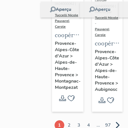
Dossier
IA04000062 |
IA04000056 |
Aperçu
Aperçu
Réalisé par
Réalisé par
Tuccelli Nicole
-
Tuccelli Nicole
Pauvarel
-
Carole
Pauvarel
coopérative
Carole
agricole
coopérative
Provence-
Alpes-Côte
(coopérative
agricole
Provence-
d'Azur
>
céréalière)
Alpes-Côte
(coopérativ
Alpes-de-
d'Azur
>
dite
céréalière)
Haute-
Alpes-de-
Coopérative
Provence
>
Haute-
Montagnac-
agricole
Provence
>
Montpezat
Aubignosc
de
céréales
de
Haute-
Provence
1
2
3
4
...
97