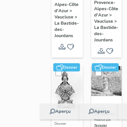
du
Provence-
Alpes-Côte
Vierge à
Alpes-Côte
maître-
d'Azur
>
l'Enfant
d'Azur
>
autel
Vaucluse
>
avec
Vaucluse
>
La Bastide-
La Bastide-
Saint
des-
des-
Jourdans
Léon (?),
Jourdans
Saint
Pierre,
Saint
Dossier
Dossier
Marc,
Saint
Paul ;
évêque
recevant
le Saint
Dossier
Aperçu
Aperçu
IM84002000 |
Esprit
Réalisé par
avec
Dossier
Teyssier