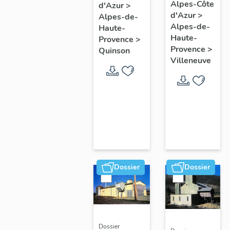
Alpes-Côte
Les
d'Azur
>
d'Azur
>
Alpes-de-
Maîtres
Alpes-de-
Haute-
Vignerons
Haute-
Provence
>
de la
Provence
>
Quinson
Villeneuve
Roche
Amère
Dossier
Dossier
Dossier