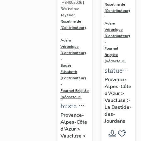
IM84002006 |
Saint
Roseline de
Réalisé par
(Contributeur)
François
Teyssier
-
Roseline de
d'Assise
Adam
(Contributeur)
Véronique
et un
-
(Contributeur)
chartreux
Adam
-
Véronique
Fournel
(Contributeur)
Brigitte
-
(Rédacteur)
Sauze
statue
Elisabeth
(demi-
(Contributeur)
Provence-
-
Alpes-Côte
nature) ;
Fournel Brigitte
d'Azur
>
Vierge à
(Rédacteur)
Vaucluse
>
l'Enfant
buste-
La Bastide-
reliquaire
des-
Provence-
Jourdans
Alpes-Côte
(2)
d'Azur
>
Vaucluse
>