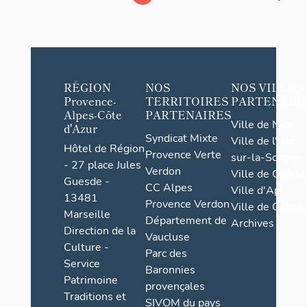
RÉGION
NOS
NOS VILLES
Provence-
TERRITOIRES
PARTENAIR
Alpes-Côte
PARTENAIRES
Ville de Nice
d'Azur
Syndicat Mixte
Ville de l'Isle-
Hôtel de Région
Provence Verte
sur-la-Sorgue
- 27 place Jules
Verdon
Ville de Grasse
Guesde -
CC Alpes
Ville d'Apt
13481
Provence Verdon
Ville de Cannes
Marseille
Département de
Archives
Direction de la
Vaucluse
Culture -
Parc des
Service
Baronnies
Patrimoine
provençales
Traditions et
SIVOM du pays