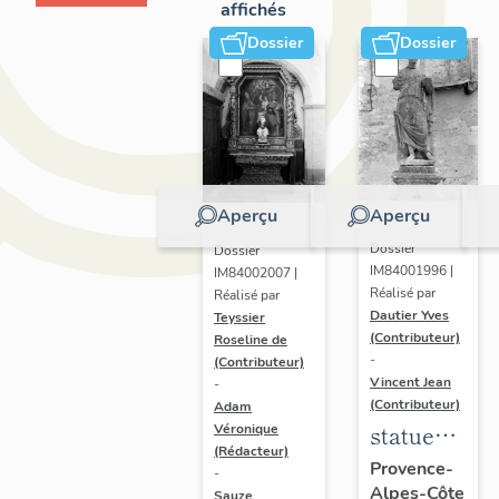
affichés
Dossier
Dossier
Aperçu
Aperçu
Dossier
Dossier
IM84001996 |
IM84002007 |
Réalisé par
Réalisé par
Dautier Yves
Teyssier
(Contributeur)
Roseline de
-
(Contributeur)
Vincent Jean
-
(Contributeur)
Adam
statue
Véronique
(Rédacteur)
dite de la
Provence-
-
Alpes-Côte
"Jeanne"
Sauze