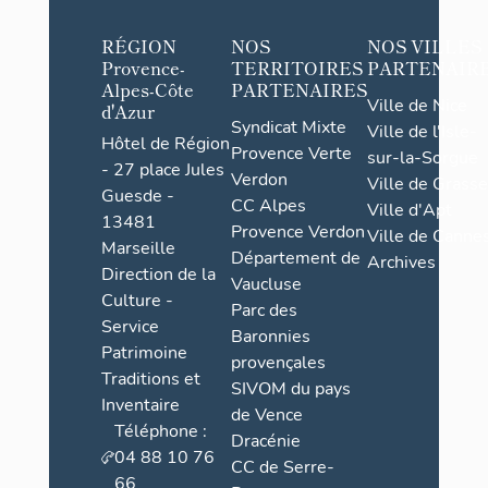
RÉGION
NOS
NOS VILLES
Provence-
TERRITOIRES
PARTENAIR
Alpes-Côte
PARTENAIRES
Ville de Nice
d'Azur
Syndicat Mixte
Ville de l'Isle-
Hôtel de Région
Provence Verte
sur-la-Sorgue
- 27 place Jules
Verdon
Ville de Grasse
Guesde -
CC Alpes
Ville d'Apt
13481
Provence Verdon
Ville de Cannes
Marseille
Département de
Archives
Direction de la
Vaucluse
Culture -
Parc des
Service
Baronnies
Patrimoine
provençales
Traditions et
SIVOM du pays
Inventaire
de Vence
Téléphone :
Dracénie
04 88 10 76
CC de Serre-
66