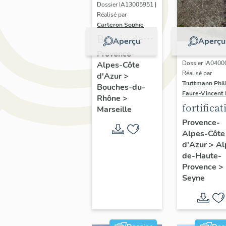
Dossier IA13005951 |
Réalisé par
Carteron Sophie
Bassin de
Aperçu
Aperçu
port dit
Provence-
Dossier IA0400
Alpes-Côte
vieux-port
Réalisé par
d'Azur
>
de Marseille
Truttmann Phil
Bouches-du-
Faure-Vincent 
Rhône
>
fortificat
Marseille
d'agglom
Provence-
Alpes-Côte
d'Azur
>
Al
de-Haute-
Provence
>
Seyne