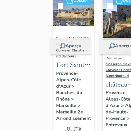
Dossier
Dos
Dossier IA13006215 |
Réalisé par
Aperçu
Aperçu
Corvisier Christian
Dossier IA0400
(Rédacteur)
Réalisé par
Fort Saint-
Mosseron Max
Corvisier Chris
Jean
Provence-
(Contributeur)
Alpes-Côte
château
d'Azur
>
puis fort
Bouches-du-
Provence-
Rhône
>
Alpes-Côte
Marseille
>
d'Azur
>
Al
Marseille 2e
de-Haute-
Arrondissement
Provence
>
Entrevaux