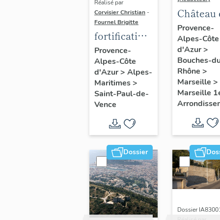
Réalisé par
Château d
Corvisier Christian
-
Fournel Brigitte
Provence-
fortification
Alpes-Côte
d'agglomération
d'Azur
>
Provence-
Bouches-d
Alpes-Côte
de Saint-
Rhône
>
d'Azur
>
Alpes-
Paul
Marseille
>
Maritimes
>
Marseille 1
Saint-Paul-de-
Arrondisse
Vence
Dossier
Dos
Dossier IA8300
Réalisé par