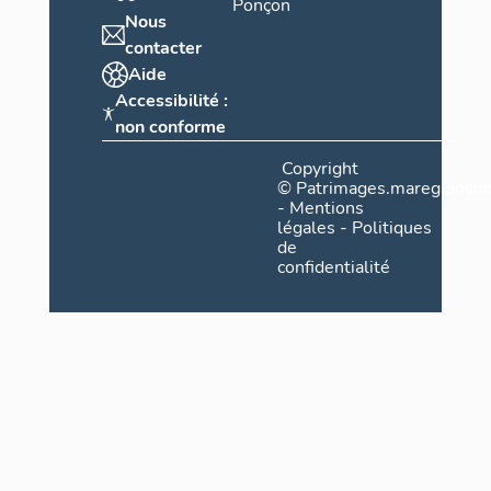
Ponçon
Nous
contacter
Aide
Accessibilité :
non conforme
Copyright
©
Patrimages.maregionsud
-
Mentions
légales
-
Politiques
de
confidentialité