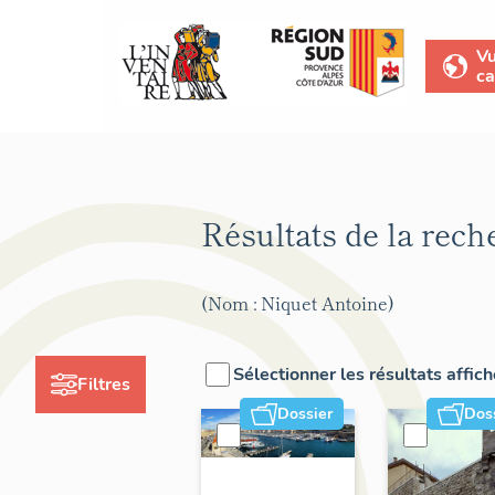
V
ca
Résultats de la rec
(Nom : Niquet Antoine)
Sélectionner les résultats affic
Filtres
Dossier
Dos