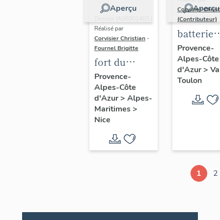
Aperçu
Aperçu
Corvisier Chris
Dossier IA06001403 |
(Contributeur)
Réalisé par
batterie
Corvisier Christian
-
basse de
Provence-
Fournel Brigitte
Alpes-Côte
Lamalgu
fort du
d'Azur
>
Va
ou batter
Mont-Alban,
Provence-
Toulon
dite de la
Alpes-Côte
de la place
d'Azur
>
Alpes-
Basse-
forte de
Maritimes
>
Malgue
Nice
Nice
1
2