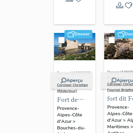
Dossier
Dos
Dossier IA0600
Dossier IA13006269 |
Réalisé par
Réalisé par
Aperçu
Aperçu
Corvisier Chris
Corvisier Christian
Fournel Brigitt
(Rédacteur)
fort dit F
Fort de
Carré
Bouc
Provence-
Provence-
Alpes-Côte
Alpes-Côte
d'Azur
>
Al
d'Azur
>
Maritimes
Bouches-du-