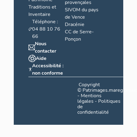
provençales
Traditions et
SIVOM du pays
Inventaire
de Vence
Téléphone :
Dracénie
04 88 10 76
CC de Serre-
66
Ponçon
Nous
contacter
Aide
Accessibilité :
non conforme
Copyright
©
Patrimages.maregionsud
-
Mentions
légales
-
Politiques
de
confidentialité