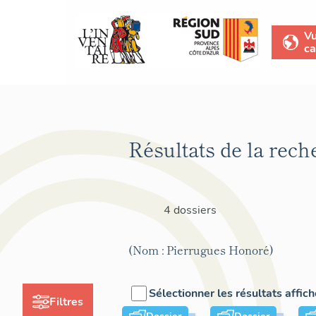
V
ca
Résultats de la rech
4 dossiers
(Nom : Pierrugues Honoré)
Sélectionner les résultats affic
Filtres