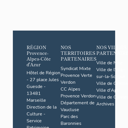
RÉGION
NOS
NOS VILLES
Provence-
TERRITOIRES
PARTENAIR
Alpes-Côte
PARTENAIRES
Ville de Nice
d'Azur
Syndicat Mixte
Ville de l'Isle-
Hôtel de Région
Provence Verte
sur-la-Sorgue
- 27 place Jules
Verdon
Ville de Grasse
Guesde -
CC Alpes
Ville d'Apt
13481
Provence Verdon
Ville de Cannes
Marseille
Département de
Archives
Direction de la
Vaucluse
Culture -
Parc des
Service
Baronnies
Patrimoine