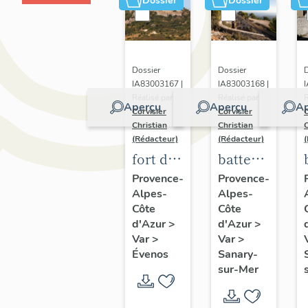
Dossier
Dossier
Dossier
Dossier
D
IA83003167 |
IA83003168 |
Réalisé par
Réalisé par
R
Aperçu
Aperçu
Ap
Corvisier
Corvisier
C
Christian
Christian
C
(Rédacteur)
(Rédacteur)
fort du
batterie
Pipaudon
dite
Provence-
Provence-
Alpes-
Alpes-
Ouvrage
Côte
Côte
du Gros
d'Azur
>
d'Azur
>
Cerveau
Var
>
Var
>
Évenos
Sanary-
sur-Mer