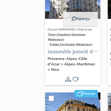
Aperçu
Dossier IA06004582 | Réalisé par
Thuin-Chaudron Véronique
(Rédacteur)
-
Prédal Christophe (Rédacteur)
immeuble jumelé dit
La Charmeraie
Provence-Alpes-Côte
d'Azur
>
Alpes-Maritimes
>
Nice
Dossier