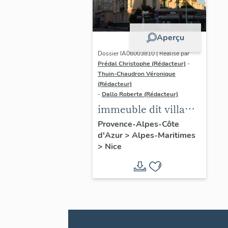
Aperçu
Dossier IA06003810 | Réalisé par
Prédal Christophe (Rédacteur)
-
Thuin-Chaudron Véronique
(Rédacteur)
-
Dallo Roberte (Rédacteur)
immeuble dit villa
Jules
Provence-Alpes-Côte
d'Azur
>
Alpes-Maritimes
>
Nice