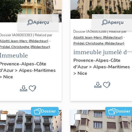
Aperçu
Aperçu
Dossier IA06003288 | Réalisé par
Dossier IA06003383 | Réalisé par
Aliotti Jean-Marc (Rédacteur)
-
Aliotti Jean-Marc (Rédacteur)
-
Prédal Christophe (Rédacteur)
Prédal Christophe (Rédacteur)
immeuble jumelé dit
Immeuble
Palais La Roseraie
Provence-Alpes-Côte
Provence-Alpes-Côte
d'Azur
>
Alpes-Maritimes
ou Palais Juliette et
d'Azur
>
Alpes-Maritimes
>
Nice
Palais Graziani
>
Nice
Dossier
Dossier