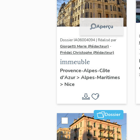
Aperçu
Dossier IA06004094 | Réalisé par
Giorgetti Marie (Rédacteur)
-
Prédal Christophe (Rédacteur)
immeuble
Provence-Alpes-Côte
d'Azur
>
Alpes-Maritimes
>
Nice
Dossier