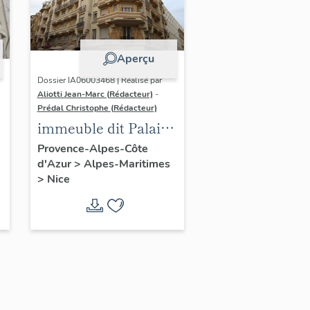
Aperçu
Dossier IA06003468 | Réalisé par
Aliotti Jean-Marc (Rédacteur)
-
Prédal Christophe (Rédacteur)
immeuble dit Palais
Clémenceau,
Provence-Alpes-Côte
d'Azur
>
Alpes-Maritimes
également appelé
>
Nice
Palm-palace.