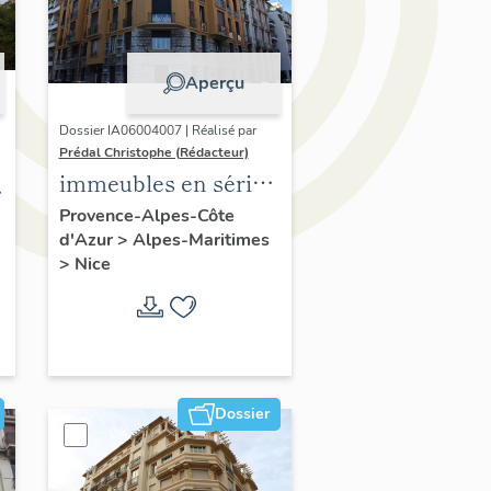
Aperçu
Dossier IA06004007 | Réalisé par
Prédal Christophe (Rédacteur)
immeubles en série
(série de 4)
Provence-Alpes-Côte
d'Azur
>
Alpes-Maritimes
>
Nice
Dossier