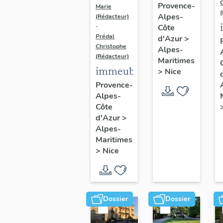
Provence-
Marie
Alpes-
(Rédacteur)
-
Côte
Prédal
d'Azur
>
Christophe
Alpes-
(Rédacteur)
Maritimes
immeuble
>
Nice
Provence-
Alpes-
Côte
d'Azur
>
Alpes-
Maritimes
>
Nice
Dossier
Dossier