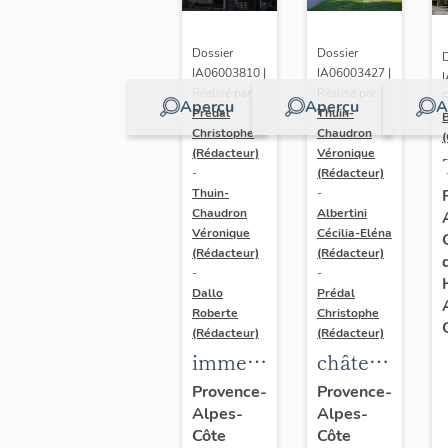
Dossier
Dossier
D
IA06003810 |
IA06003427 |
Réalisé par
Réalisé par
R
Aperçu
Aperçu
A
Prédal
Thuin-
Christophe
Chaudron
(
(Rédacteur)
Véronique
-
(Rédacteur)
Thuin-
-
Chaudron
Albertini
Véronique
Cécilia-Eléna
(Rédacteur)
(Rédacteur)
-
-
Dallo
Prédal
Roberte
Christophe
(Rédacteur)
(Rédacteur)
immeuble
château
dit villa
dit
Provence-
Provence-
Alpes-
Alpes-
Jules
Château
Côte
Côte
de