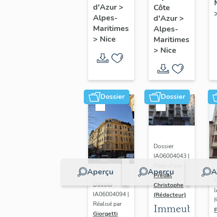
Charmeraie
d'Azur
>
Côte
Alpes-
d'Azur
>
Maritimes
Alpes-
>
Nice
Maritimes
>
Nice
Dossier
Dossier
Dossier
IA06004043 |
Réalisé par
Aperçu
Aperçu
A
Prédal
D
Dossier
Christophe
IA06004094 |
(Rédacteur)
R
Réalisé par
Immeuble
Giorgetti