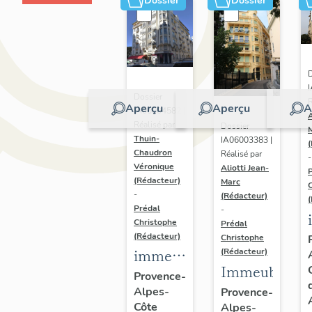
Dossier
Dossier
D
Dossier
R
Aperçu
Aperçu
A
IA06004582 |
A
Réalisé par
Dossier
Thuin-
IA06003383 |
Chaudron
Réalisé par
-
Véronique
Aliotti Jean-
(Rédacteur)
Marc
-
(Rédacteur)
Prédal
-
Christophe
Prédal
(Rédacteur)
Christophe
immeuble
(Rédacteur)
Immeuble
jumelé
Provence-
Alpes-
dit La
Provence-
Côte
Alpes-