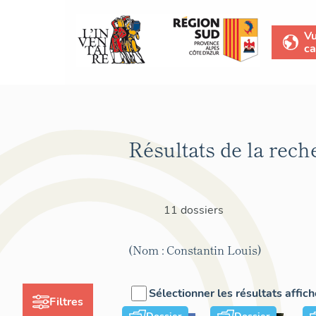
V
ca
Résultats de la rech
11 dossiers
(Nom : Constantin Louis)
Sélectionner les résultats affic
Filtres