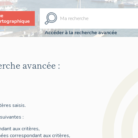
ue
rtographique
Accéder à la recherche avancée
erche avancée :
ères saisis.
suivantes :
dant aux critères,
nées correspondant aux critères,