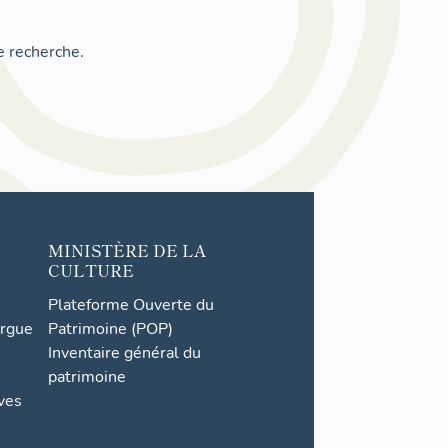
e recherche.
MINISTÈRE DE LA
CULTURE
Plateforme Ouverte du
orgue
Patrimoine (POP)
Inventaire général du
patrimoine
ives