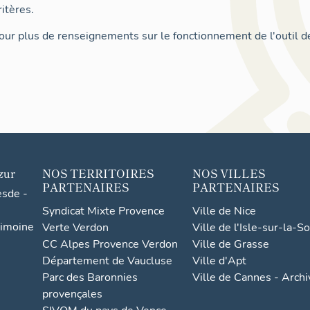
itères.
ur plus de renseignements sur le fonctionnement de l'outil d
zur
NOS TERRITOIRES
NOS VILLES
PARTENAIRES
PARTENAIRES
esde -
Syndicat Mixte Provence
Ville de Nice
rimoine
Verte Verdon
Ville de l'Isle-sur-la-S
CC Alpes Provence Verdon
Ville de Grasse
Département de Vaucluse
Ville d'Apt
Parc des Baronnies
Ville de Cannes - Arch
provençales