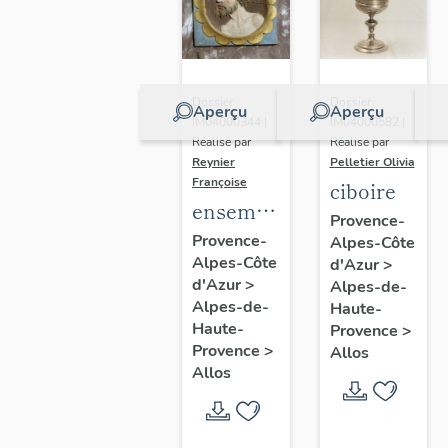
Dossier
Dossier
Aperçu
Aperçu
IM04000344 |
IM04000582 |
Réalisé par
Réalisé par
Reynier
Pelletier Olivia
Françoise
ciboire
ensemble
Provence-
de 2
Provence-
Alpes-Côte
Alpes-Côte
demi-
d'Azur
>
d'Azur
>
Alpes-de-
reliefs :
Alpes-de-
Haute-
Buste
Haute-
Provence
>
d'homme,
Provence
>
Allos
Allos
Buste de
femme