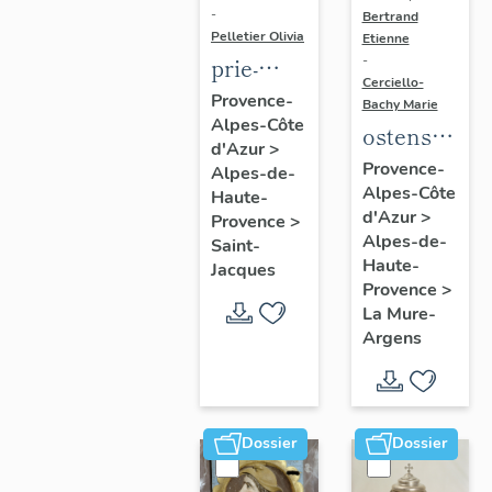
-
Bertrand
Pelletier Olivia
Etienne
prie-
-
Cerciello-
Dieu à
Provence-
Bachy Marie
Alpes-Côte
armoire
ostensoir-
d'Azur
>
et
soleil
Provence-
Alpes-de-
pupitre
Alpes-Côte
Haute-
d'Azur
>
Provence
>
Alpes-de-
Saint-
Haute-
Jacques
Provence
>
La Mure-
Argens
Dossier
Dossier