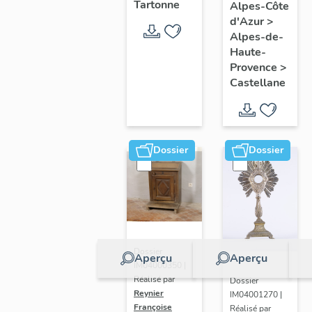
Tartonne
Vierge à
Alpes-Côte
: Christ
d'Azur
>
l'Enfant
en croix
Alpes-de-
(N° 2)
Haute-
Provence
>
Castellane
Dossier
Dossier
Dossier
Aperçu
Aperçu
IM04000350 |
Réalisé par
Dossier
Reynier
IM04001270 |
Françoise
Réalisé par