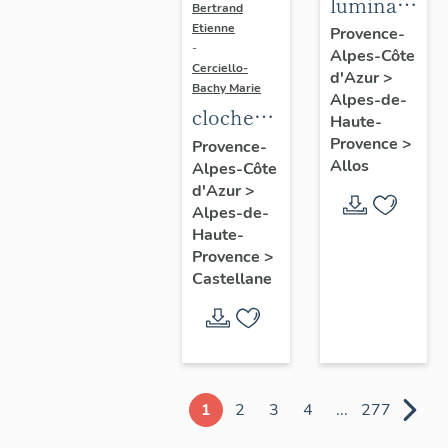
luminaire
Bertrand
d'applique
Etienne
Provence-
-
Alpes-Côte
d'église
Cerciello-
d'Azur
>
Bachy Marie
Alpes-de-
cloche
Haute-
(N° 1)
Provence
>
Provence-
Allos
Alpes-Côte
d'Azur
>
Alpes-de-
Haute-
Provence
>
Castellane
1
2
3
4
...
277