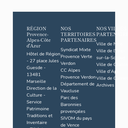
RÉGION
NOS
NOS VILLES
Provence-
TERRITOIRES
PARTENAIR
Alpes-Côte
PARTENAIRES
Ville de Nice
d'Azur
Syndicat Mixte
Ville de l'Isle-
Hôtel de Région
Provence Verte
sur-la-Sorgue
- 27 place Jules
Verdon
Ville de Grasse
Guesde -
CC Alpes
Ville d'Apt
13481
Provence Verdon
Ville de Cannes
Marseille
Département de
Archives
Direction de la
Vaucluse
Culture -
Parc des
Service
Baronnies
Patrimoine
provençales
Traditions et
SIVOM du pays
Inventaire
de Vence