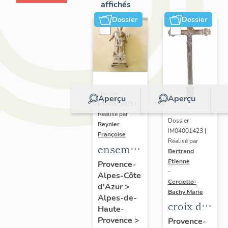
affichés
Dossier
Dossier
Dossier
Aperçu
Aperçu
IM04000803 |
Réalisé par
Dossier
Reynier
IM04001423 |
Françoise
Réalisé par
ensemble
Bertrand
de 2
Etienne
Provence-
-
Alpes-Côte
statues-
Cerciello-
d'Azur
>
reliquaires
Bachy Marie
Alpes-de-
: Sainte
croix de
Haute-
(?), La
procession
Provence
>
Provence-