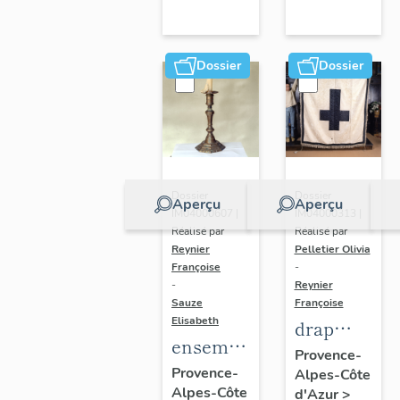
Dossier
Dossier
Dossier
Dossier
Aperçu
Aperçu
IM04000607 |
IM04000313 |
Réalisé par
Réalisé par
Reynier
Pelletier Olivia
Françoise
-
-
Reynier
Sauze
Françoise
Elisabeth
drap
ensemble
mortuaire
Provence-
de 4
Provence-
Alpes-Côte
Alpes-Côte
chandeliers
d'Azur
>