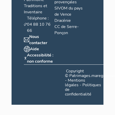
provençales
Traditions et
SIVOM du pays
Inventaire
de Vence
Téléphone :
Dracénie
04 88 10 76
CC de Serre-
66
Ponçon
Nous
contacter
Aide
Accessibilité :
non conforme
Copyright
©
Patrimages.maregionsud
-
Mentions
légales
-
Politiques
de
confidentialité