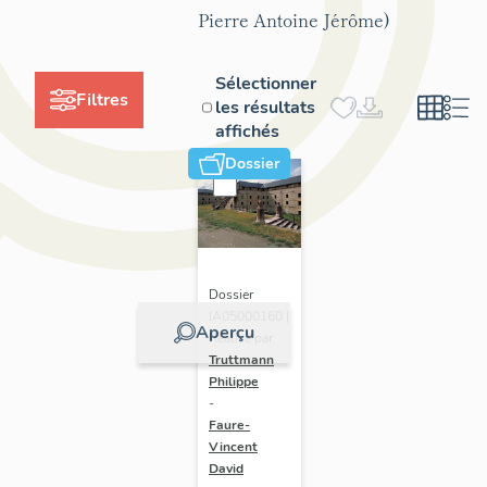
Pierre Antoine Jérôme)
Sélectionner
Filtres
les résultats
affichés
Dossier
Dossier
IA05000160 |
Aperçu
Réalisé par
Truttmann
Philippe
-
Faure-
Vincent
David