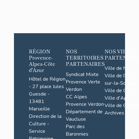
RÉGION
NOS
NOS VILLES
Provence-
TERRITOIRES
PARTENAIR
Alpes-Côte
PARTENAIRES
Ville de Nice
d'Azur
Syndicat Mixte
Ville de l'Isle-
Hôtel de Région
Provence Verte
sur-la-Sorgue
- 27 place Jules
Verdon
Ville de Grasse
Guesde -
CC Alpes
Ville d'Apt
13481
Provence Verdon
Ville de Cannes
Marseille
Département de
Archives
Direction de la
Vaucluse
Culture -
Parc des
Service
Baronnies
Patrimoine