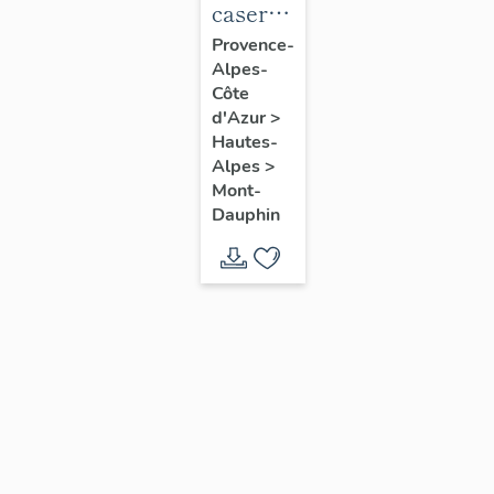
caserne
dite
Provence-
Alpes-
caserne
Côte
Rochambeau,
d'Azur
>
dite
Hautes-
casemates
Alpes
>
Mont-
C et K
Dauphin