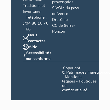
provençales
Traditions et
SIVOM du pays
Inventaire
de Vence
Téléphone :
Dracénie
04 88 10 76
CC de Serre-
66
Ponçon
Nous
contacter
Aide
Accessibilité :
non conforme
Copyright
©
Patrimages.maregionsud
-
Mentions
légales
-
Politiques
de
confidentialité