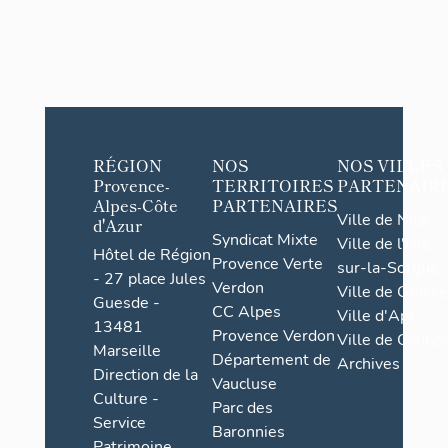
RÉGION
NOS
NOS VILLES
Provence-
TERRITOIRES
PARTENAIR
Alpes-Côte
PARTENAIRES
Ville de Nice
d'Azur
Syndicat Mixte
Ville de l'Isle-
Hôtel de Région
Provence Verte
sur-la-Sorgue
- 27 place Jules
Verdon
Ville de Grasse
Guesde -
CC Alpes
Ville d'Apt
13481
Provence Verdon
Ville de Cannes
Marseille
Département de
Archives
Direction de la
Vaucluse
Culture -
Parc des
Service
Baronnies
Patrimoine