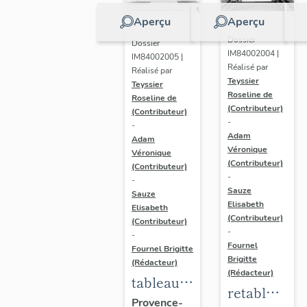
Aperçu
Aperçu
Dossier
Dossier
IM84002004 |
IM84002005 |
Réalisé par
Réalisé par
Teyssier
Teyssier
Roseline de
Roseline de
(Contributeur)
(Contributeur)
-
-
Adam
Adam
Véronique
Véronique
(Contributeur)
(Contributeur)
-
-
Sauze
Sauze
Elisabeth
Elisabeth
(Contributeur)
(Contributeur)
-
-
Fournel
Fournel Brigitte
Brigitte
(Rédacteur)
(Rédacteur)
tableau
retable
(2) :
Provence-