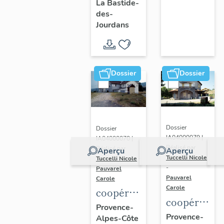
La Bastide-
des-
Jourdans
Dossier
Dossier
Dossier
Dossier
IA04000079 |
IA04000070 |
Réalisé par
Réalisé par
Aperçu
Aperçu
Tuccelli Nicole
Tuccelli Nicole
-
-
Pauvarel
Pauvarel
Carole
Carole
coopérative
coopérative
vinicole
Provence-
vinicole
Provence-
Alpes-Côte
L’Émancipatrice