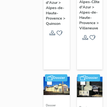
Alpes-Côte
Les
d'Azur
>
d'Azur
>
Alpes-de-
Maîtres
Alpes-de-
Haute-
Vignerons
Haute-
Provence
>
de la
Provence
>
Quinson
Villeneuve
Roche
Amère
Dossier
Dossier
Dossier