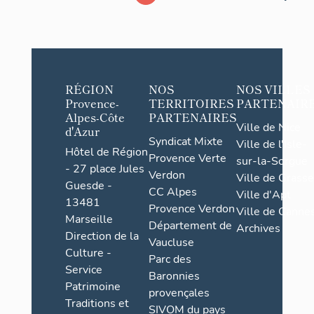
RÉGION
NOS
NOS VILLES
Provence-
TERRITOIRES
PARTENAIR
Alpes-Côte
PARTENAIRES
Ville de Nice
d'Azur
Syndicat Mixte
Ville de l'Isle-
Hôtel de Région
Provence Verte
sur-la-Sorgue
- 27 place Jules
Verdon
Ville de Grasse
Guesde -
CC Alpes
Ville d'Apt
13481
Provence Verdon
Ville de Cannes
Marseille
Département de
Archives
Direction de la
Vaucluse
Culture -
Parc des
Service
Baronnies
Patrimoine
provençales
Traditions et
SIVOM du pays