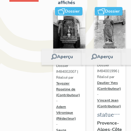
affichés
Dossier
Dossier
Aperçu
Aperçu
Dossier
Dossier
IM84001996 |
IM84002007 |
Réalisé par
Réalisé par
Dautier Yves
Teyssier
(Contributeur)
Roseline de
-
(Contributeur)
Vincent Jean
-
(Contributeur)
Adam
statue
Véronique
(Rédacteur)
dite de la
Provence-
-
Alpes-Côte
"Jeanne"
Sauze