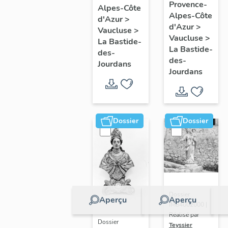
du
Provence-
Alpes-Côte
Vierge à
Alpes-Côte
maître-
d'Azur
>
l'Enfant
d'Azur
>
autel
Vaucluse
>
avec
Vaucluse
>
La Bastide-
La Bastide-
Saint
des-
des-
Jourdans
Léon (?),
Jourdans
Saint
Pierre,
Saint
Dossier
Dossier
Marc,
Saint
Paul ;
évêque
recevant
le Saint
Dossier
Aperçu
Aperçu
IM84002000 |
Esprit
Réalisé par
avec
Dossier
Teyssier