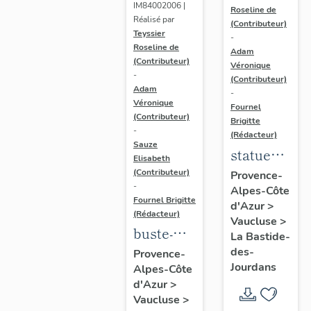
IM84002006 |
Saint
Roseline de
Réalisé par
(Contributeur)
François
Teyssier
-
Roseline de
d'Assise
Adam
(Contributeur)
Véronique
et un
-
(Contributeur)
chartreux
Adam
-
Véronique
Fournel
(Contributeur)
Brigitte
-
(Rédacteur)
Sauze
statue
Elisabeth
(demi-
(Contributeur)
Provence-
-
Alpes-Côte
nature) ;
Fournel Brigitte
d'Azur
>
Vierge à
(Rédacteur)
Vaucluse
>
l'Enfant
buste-
La Bastide-
reliquaire
des-
Provence-
Jourdans
Alpes-Côte
(2)
d'Azur
>
Vaucluse
>