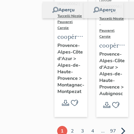
Dossier
IA04000062 |
IA04000056 |
Aperçu
Aperçu
Réalisé par
Réalisé par
Tuccelli Nicole
-
Tuccelli Nicole
Pauvarel
-
Carole
Pauvarel
coopérative
Carole
agricole
coopérative
Provence-
Alpes-Côte
(coopérative
agricole
Provence-
d'Azur
>
céréalière)
Alpes-Côte
(coopérativ
Alpes-de-
d'Azur
>
dite
céréalière)
Haute-
Alpes-de-
Coopérative
Provence
>
Haute-
Montagnac-
agricole
Provence
>
Montpezat
Aubignosc
de
céréales
de
Haute-
Provence
1
2
3
4
...
97