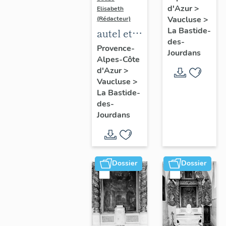
d'Azur
>
Elisabeth
Vaucluse
>
(Rédacteur)
La Bastide-
autel et
des-
retable
Provence-
Jourdans
Alpes-Côte
de saint
d'Azur
>
Sébastien
Vaucluse
>
La Bastide-
des-
Jourdans
Dossier
Dossier