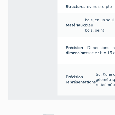
Structures
revers sculpté
bois
,
en un seul
Matériaux
bleu
bois
,
peint
Précision
Dimensions : h
dimensions
socle : h = 15 
Sur l'une 
Précision
géométriq
représentations
relief mép