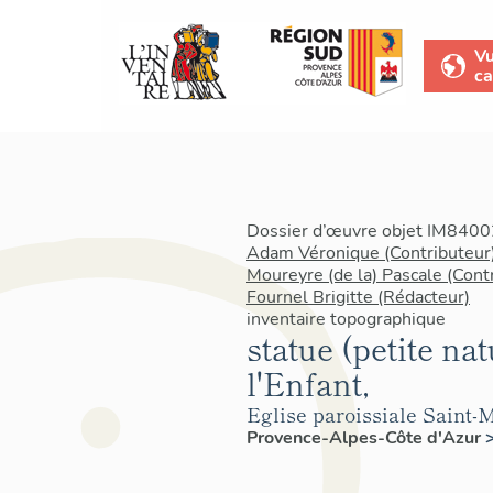
V
ca
Dossier d’œuvre objet IM84002
Adam Véronique (Contributeur
Moureyre (de la) Pascale (Cont
Fournel Brigitte (Rédacteur)
inventaire topographique
statue (petite nat
l'Enfant,
Eglise paroissiale Saint-
Provence-Alpes-Côte d'Azur