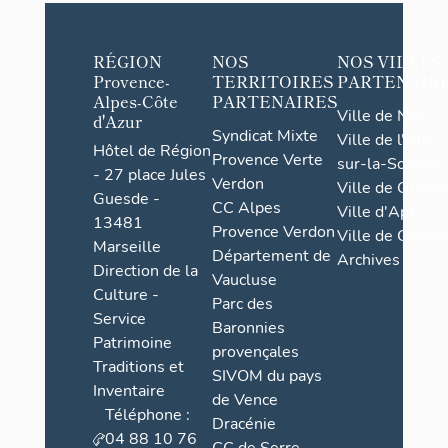
RÉGION
NOS
NOS VILLES
Provence-
TERRITOIRES
PARTENAIR
Alpes-Côte
PARTENAIRES
Ville de Nice
d'Azur
Syndicat Mixte
Ville de l'Isle-
Hôtel de Région
Provence Verte
sur-la-Sorgue
- 27 place Jules
Verdon
Ville de Grasse
Guesde -
CC Alpes
Ville d'Apt
13481
Provence Verdon
Ville de Cannes
Marseille
Département de
Archives
Direction de la
Vaucluse
Culture -
Parc des
Service
Baronnies
Patrimoine
provençales
Traditions et
SIVOM du pays
Inventaire
de Vence
Téléphone :
Dracénie
04 88 10 76