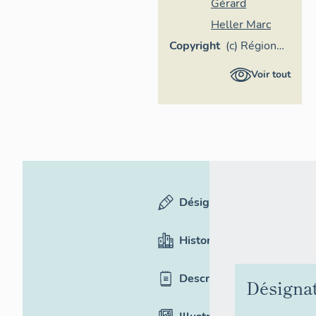
Gérard
Heller Marc
Copyright
(c) Région
Provence-
Voir tout
Alpes-Côte
d'Azur -
Inventaire
général
Désignation
Historique
Description
Désigna