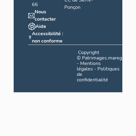
CC de Serre-
66
Ponçon
Nous
contacter
Aide
Accessibilité :
non conforme
Copyright
©
Patrimages.maregionsud
-
Mentions
légales
-
Politiques
de
confidentialité