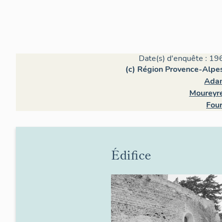
Date(s) d'enquête : 19
(c) Région Provence-Alpes
Adam
Moureyre
Four
Édifice