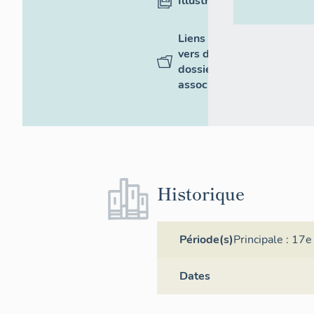
Illustrations
Liens
vers des
dossiers
associés
Historique
Période(s)
Principale :
17e 
Dates