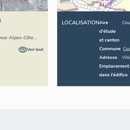
d
LOCALISATION
Aire
Cou
d'étude
ence-Alpes-Côte
et canton
ire général
Commune
Co
Voir tout
Adresse
Vill
Emplacement
dans l'édifice