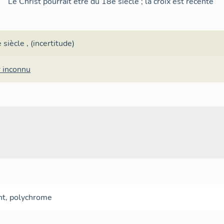
Le Christ pourrait être du 18e siècle ; la croix est récente
 siècle
, (incertitude)
r inconnu
nt
,
polychrome