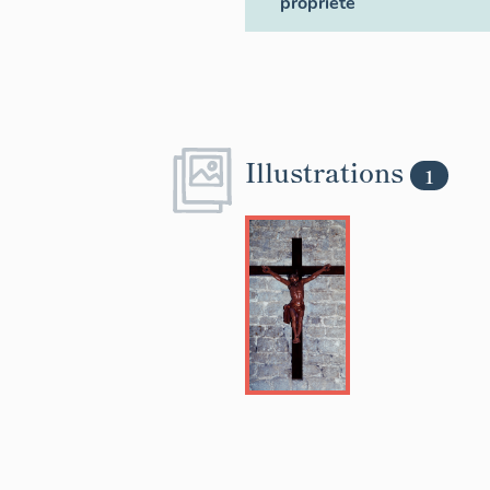
propriété
Illustrations
1