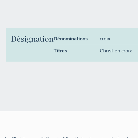
Désignation
Dénominations
croix
Titres
Christ en croix