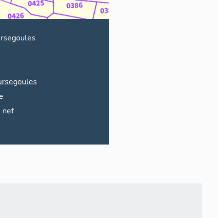
rsegoules
ursegoules
e
nef