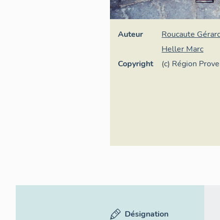
Auteur
Roucaute Gérar
Heller Marc
Copyright
(c) Région Prov
d'Azur - Inventa
Désignation