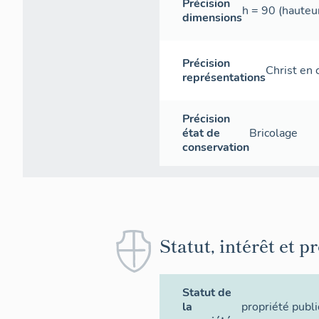
Précision
h = 90 (hauteur
dimensions
Précision
Christ en 
représentations
Précision
état de
Bricolage
conservation
Statut, intérêt et p
Statut de
la
propriété publ