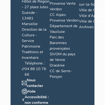
Hôtel de Région
Provence Verte
sur-la-Sorgue
- 27 place Jules
Verdon
Ville de Grasse
Guesde -
CC Alpes
Ville d'Apt
13481
Provence Verdon
Ville de Cannes
Marseille
Département de
Archives
Direction de la
Vaucluse
Culture -
Parc des
Service
Baronnies
Patrimoine
provençales
Traditions et
SIVOM du pays
Inventaire
de Vence
Téléphone :
Dracénie
04 88 10 76
CC de Serre-
66
Ponçon
Nous
contacter
Aide
Accessibilité :
non conforme