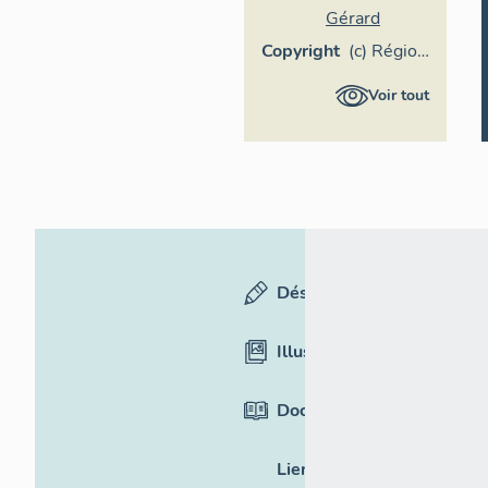
Gérard
Copyright
(c) Région
Provence-
Voir tout
Alpes-
Côte
d'Azur -
Inventaire
général
Désignation
Illustrations
Documentation
Liens