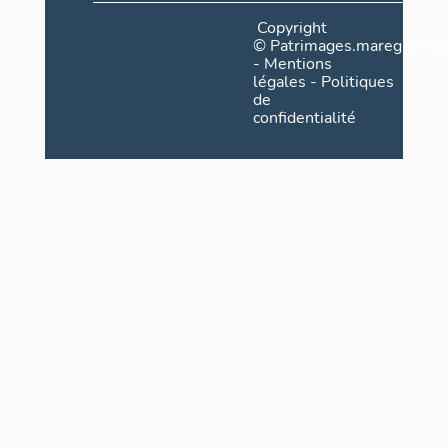
Copyright
©
Patrimages.maregionsud
-
Mentions
légales
-
Politiques
de
confidentialité