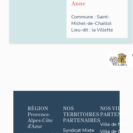
Anne
Commune :
Saint-
Michel-de-Chaillol
Lieu-dit :
la
Villette
RÉGION
NOS
NOS VILLES
Provence-
TERRITOIRES
PARTENAIR
Alpes-Côte
PARTENAIRES
Ville de Nice
d'Azur
Syndicat Mixte
Ville de l'Isle-