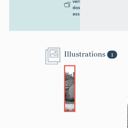
vers des
dossiers
associés
Illustrations
1