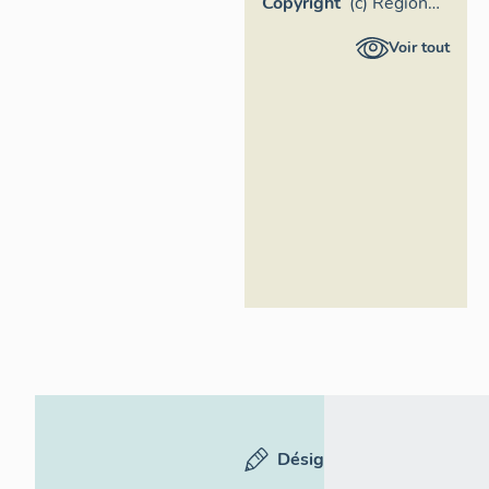
Copyright
(c) Région
Provence-
Voir tout
Alpes-Côte
d'Azur -
Inventaire
général
Désignation