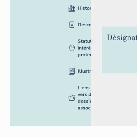
Historique
Description
Désigna
Statut,
intérêt et
protection
Illustrations
Liens
vers des
dossiers
associés