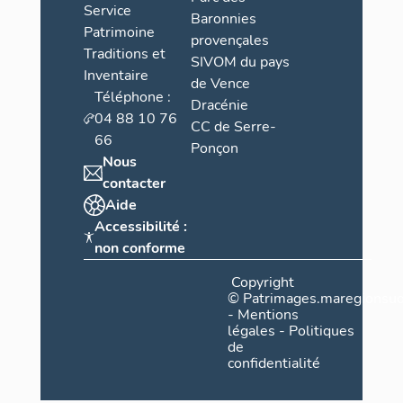
Service
Baronnies
Patrimoine
provençales
Traditions et
SIVOM du pays
Inventaire
de Vence
Téléphone :
Dracénie
04 88 10 76
CC de Serre-
66
Ponçon
Nous
contacter
Aide
Accessibilité :
non conforme
Copyright
©
Patrimages.maregionsud
-
Mentions
légales
-
Politiques
de
confidentialité