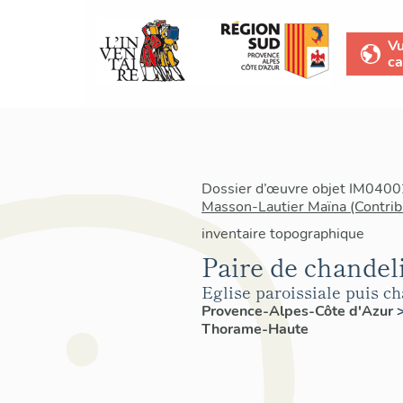
V
ca
Dossier d’œuvre objet IM04002
Masson-Lautier Maïna (Contrib
inventaire topographique
Paire de chandeli
Eglise paroissiale puis c
Provence-Alpes-Côte d'Azur
Thorame-Haute