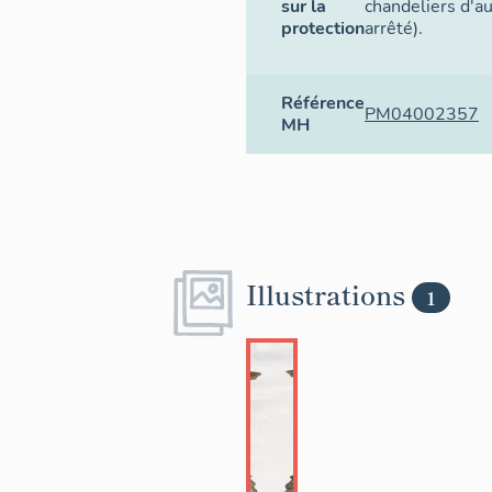
sur la
chandeliers d'a
protection
arrêté).
Référence
PM04002357
MH
Illustrations
1