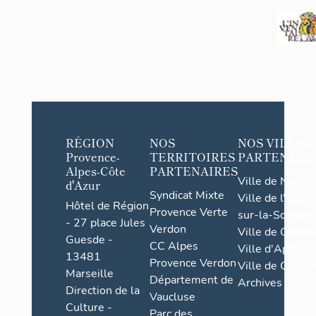
RÉGION
NOS
NOS VILLES
Provence-
TERRITOIRES
PARTENAIR
Alpes-Côte
PARTENAIRES
Ville de Nice
d'Azur
Syndicat Mixte
Ville de l'Isle-
Hôtel de Région
Provence Verte
sur-la-Sorgue
- 27 place Jules
Verdon
Ville de Grasse
Guesde -
CC Alpes
Ville d'Apt
13481
Provence Verdon
Ville de Cannes
Marseille
Département de
Archives
Direction de la
Vaucluse
Culture -
Parc des