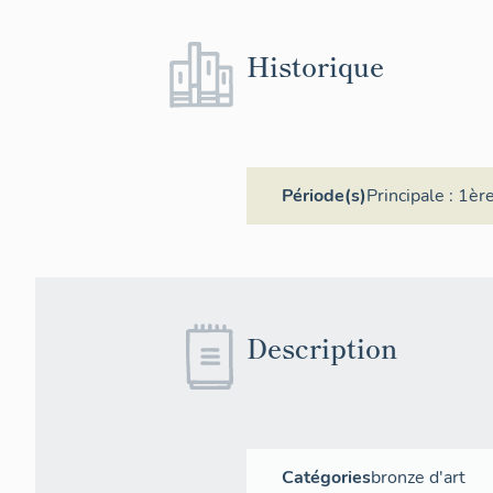
Historique
Période(s)
Principale :
1ère
Description
Catégories
bronze d'art