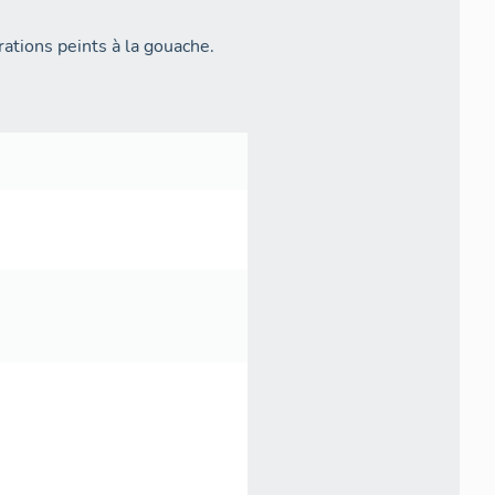
ations peints à la gouache.
.