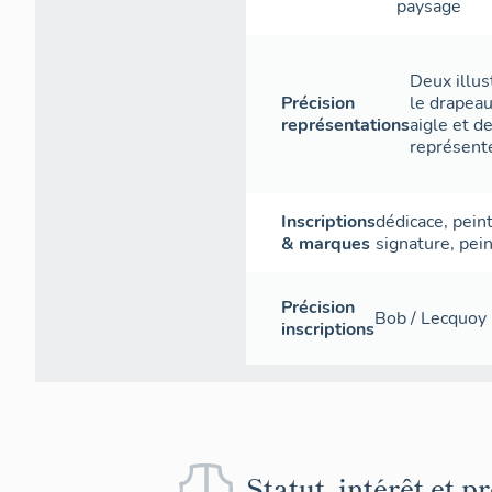
paysage
Deux illus
Précision
le drapeau
représentations
aigle et d
représenté
Inscriptions
dédicace
,
pein
& marques
signature
,
pein
Précision
Bob / Lecquoy (
inscriptions
Statut, intérêt et p