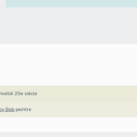
moitié 20e siècle
oy Bob
peintre