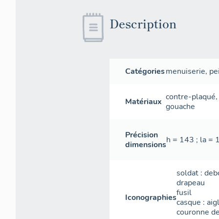
Description
Catégories
menuiserie
,
pe
contre-plaqué
Matériaux
gouache
Précision
h = 143 ; la = 
dimensions
soldat : deb
drapeau
fusil
Iconographies
casque : ai
couronne de