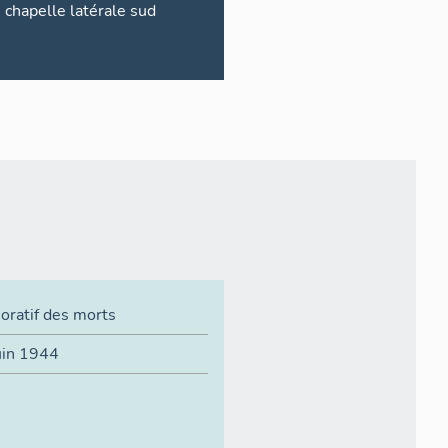
chapelle latérale sud
ratif des morts
uin 1944