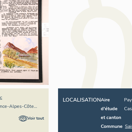
c
LOCALISATION
Aire
Pay
ence-Alpes-Côte
d'étude
Cas
ire général
et canton
Voir tout
Commune
Sai