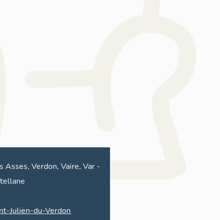
s Asses, Verdon, Vaïre, Var
-
tellane
nt-Julien-du-Verdon