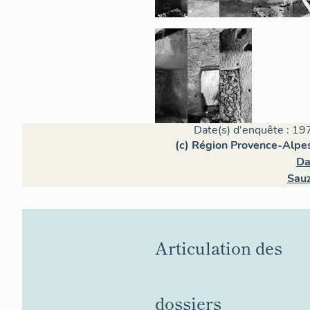
Date(s) d'enquête : 19
(c) Région Provence-Alpes
Da
Sauz
Articulation des
dossiers