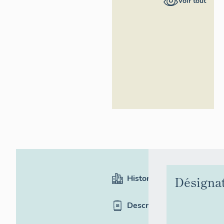
Voir tout
Alpes-Côte
d'Azur -
Inventaire
général
Historique
Désigna
Description