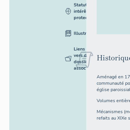
Statut,
intérêt et
protection
Illustrations
Liens
vers des
Historiqu
dossiers
associés
Aménagé en 174
communauté pou
église paroissia
Volumes entière
Mécanismes (meu
refaits au XIXe s