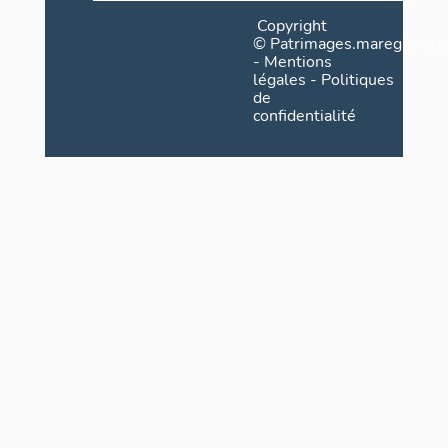
Copyright
©
Patrimages.maregionsud
-
Mentions
légales
-
Politiques
de
confidentialité