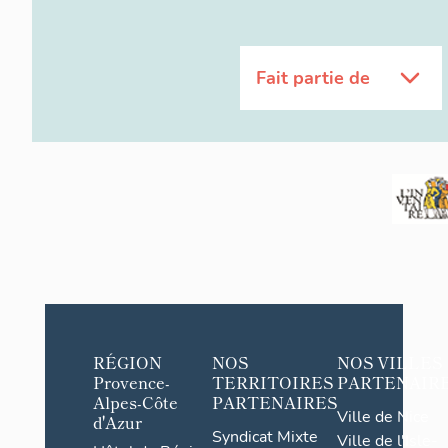
Fait partie de
RÉGION
NOS
NOS VILLES
Provence-
TERRITOIRES
PARTENAIR
Alpes-Côte
PARTENAIRES
Ville de Nice
d'Azur
Syndicat Mixte
Ville de l'Isle-