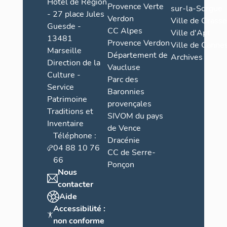
Hôtel de Région
Provence Verte
sur-la-Sorgue
- 27 place Jules
Verdon
Ville de Grasse
Guesde -
CC Alpes
Ville d'Apt
13481
Provence Verdon
Ville de Cannes
Marseille
Département de
Archives
Direction de la
Vaucluse
Culture -
Parc des
Service
Baronnies
Patrimoine
provençales
Traditions et
SIVOM du pays
Inventaire
de Vence
Téléphone :
Dracénie
04 88 10 76
CC de Serre-
66
Ponçon
Nous
contacter
Aide
Accessibilité :
non conforme