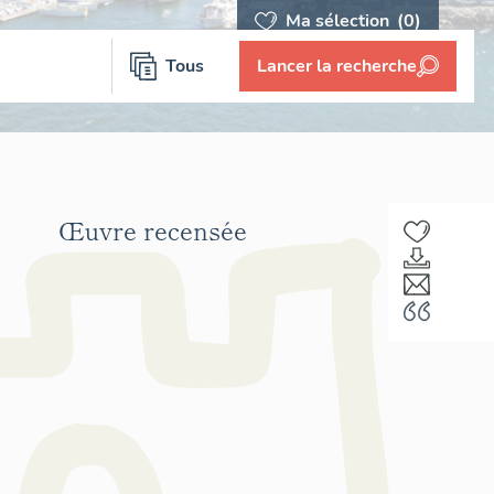
Ma sélection
(0)
Tous
Lancer la recherche
Œuvre recensée
F