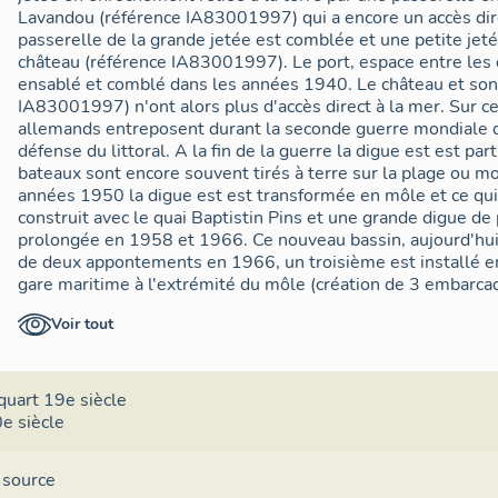
Lavandou (référence IA83001997) qui a encore un accès dire
passerelle de la grande jetée est comblée et une petite jeté
château (référence IA83001997). Le port, espace entre les
ensablé et comblé dans les années 1940. Le château et son
IA83001997) n'ont alors plus d'accès direct à la mer. Sur c
allemands entreposent durant la seconde guerre mondiale 
défense du littoral. A la fin de la guerre la digue est est pa
bateaux sont encore souvent tirés à terre sur la plage ou m
années 1950 la digue est est transformée en môle et ce qui 
construit avec le quai Baptistin Pins et une grande digue de p
prolongée en 1958 et 1966. Ce nouveau bassin, aujourd'hui
de deux appontements en 1966, un troisième est installé en
gare maritime à l'extrémité du môle (création de 3 embarca
appontement de l'ancien port est installé en 1977 alors qu
Voir tout
sont à l'étude. Au début des années 1980, les travaux du 
un môle et une imposante digue à l'est et la requalification
môle central avec la construction de la capitainerie. Les bat
long des 6 appontements, mais la fin des travaux et l'inaug
quart 19e siècle
n'auront lieu qu'en 1986 (date portée sur une plaque comm
e siècle
1991 c'est le bassin du château, dit bassin 3, qui fait l'objet
d'une digue à l'ouest et la mise en place de 3 appontement
 source
est construit en 1989 sur le môle même si l'institution exi