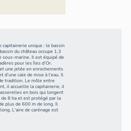
 côté des barques de pêche et
t avant d'être déplacée dans un
 capitainerie unique : le bassin
e bassin du château occupe 1,3
ie sous-marine. Il est équipé de
dères pour les îles d'Or.
l et une jetée en enrochements
 d'une cale de mise à l'eau. Il
e tradition. Le môle entre
, il accueille la capitainerie, il
asserelles en bois qui longent
de 8 ha et est protégé par la
e plus de 600 m de long. Il
ong. L'aire de carénage est