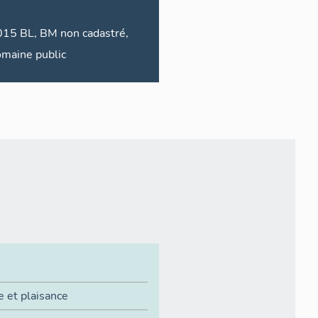
BM non cadastré,
maine public
e et plaisance