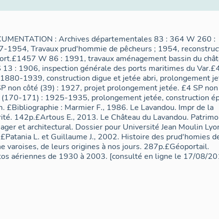
UMENTATION : Archives départementales 83 : 364 W 260 :
-1954, Travaux prud'hommie de pêcheurs ; 1954, reconstruc
ort.£1457 W 86 : 1991, travaux aménagement bassin du chât
 13 : 1906, inspection générale des ports maritimes du Var.£
 1880-1939, construction digue et jetée abri, prolongement je
P non côté (39) : 1927, projet prolongement jetée. £4 SP non
 (170-171) : 1925-1935, prolongement jetée, construction ép
. £Bibliographie : Marmier F., 1986. Le Lavandou. Impr de la
ité. 142p.£Artous E., 2013. Le Château du Lavandou. Patrimo
ager et architectural. Dossier pour Université Jean Moulin Lyo
£Patania L. et Guillaume J., 2002. Histoire des prud'homies d
e varoises, de leurs origines à nos jours. 287p.£Géoportail.
os aériennes de 1930 à 2003. [consulté en ligne le 17/08/20