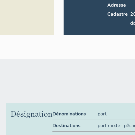
Adresse
Cadastre
2015 BL, 
do
Désignation
Dénominations
port
Destinations
port mixte : pêch