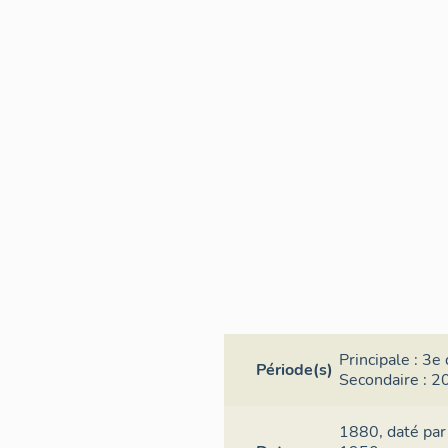
Principale :
3e 
Période(s)
Secondaire :
20
1880,
daté par