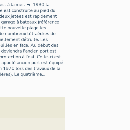
ct à la mer. En 1930 la
e est construite au pied du
 deux jetées est rapidement
 garage à bateaux (référence
ette nouvelle plage les
de nombreux tétraèdres de
rtiellement détruite. Les
ouillés en face. Au début des
deviendra l'ancien port est
rotection à l'est. Celle-ci est
 appelé ancien port est équipé
 1970 lors des travaux de la
dères). Le quatrième
e des projets de nouveau port
nouveau port commencent avec
 de l'ancienne digue devenue
eaux sont accueillis dès 1982 le
uration du nouveau port
émorative). Entre 1987 et
 de travaux avec la construction
s. Le bâtiment de la prud'homie
ste depuis le début du 19e