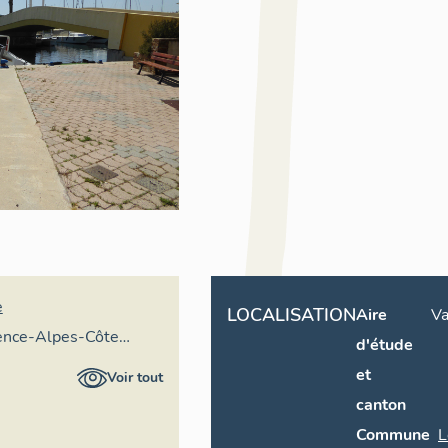
e
LOCALISATION
Aire
Va
vence-Alpes-Côte
d'étude
e mer
et
Voir tout
canton
Commune
L