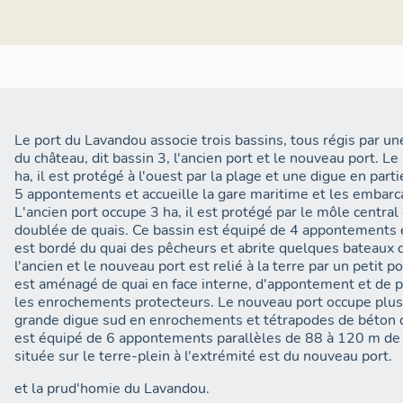
siècle. Elle est située dans un premier temps sur la plage à
du chaudron de teinture des filets, puis vers le nouveau por
lieu plus adapté, à côté de la cale de mise à l'eau.
Le port du Lavandou associe trois bassins, tous régis par une
du château, dit bassin 3, l'ancien port et le nouveau port. L
ha, il est protégé à l'ouest par la plage et une digue en part
5 appontements et accueille la gare maritime et les embarca
L'ancien port occupe 3 ha, il est protégé par le môle centra
doublée de quais. Ce bassin est équipé de 4 appontements et
est bordé du quai des pêcheurs et abrite quelques bateaux d
l'ancien et le nouveau port est relié à la terre par un petit pont
est aménagé de quai en face interne, d'appontement et de p
les enrochements protecteurs. Le nouveau port occupe plus 
grande digue sud en enrochements et tétrapodes de béton d
est équipé de 6 appontements parallèles de 88 à 120 m de l
située sur le terre-plein à l'extrémité est du nouveau port.
et la prud'homie du Lavandou.