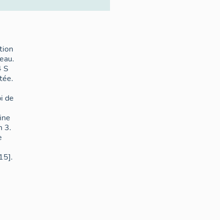
tion
eau.
4 S
tée.
i de
ine
n 3.
e
15].