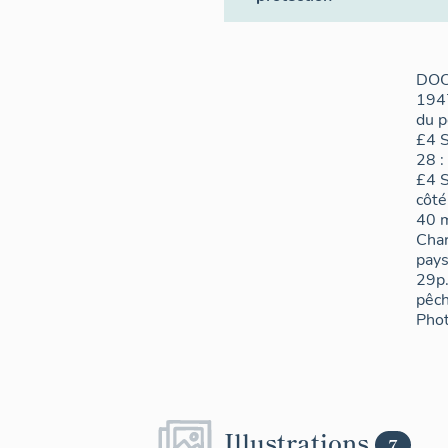
DOC
1947
du p
£4 S
28 :
£4 S
côté
40 m
Char
pays
29p.
pêch
Phot
Illustrations
7