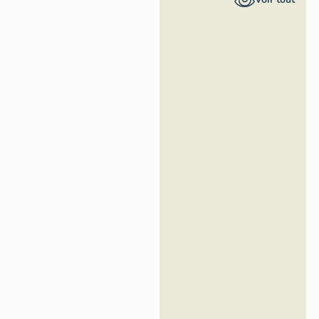
Alpes-Côte
d'Azur –
Service mer