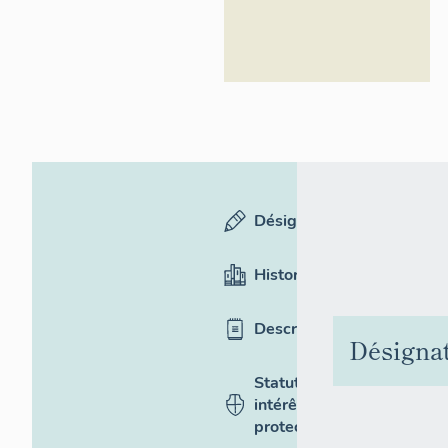
Désignation
Historique
Description
Désigna
Statut,
intérêt et
protection