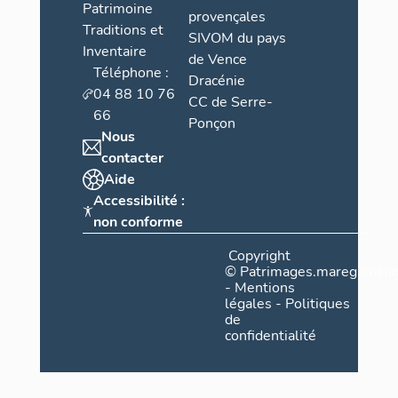
Patrimoine
provençales
Traditions et
SIVOM du pays
Inventaire
de Vence
Téléphone :
Dracénie
04 88 10 76
CC de Serre-
66
Ponçon
Nous
contacter
Aide
Accessibilité :
non conforme
Copyright
©
Patrimages.maregionsud
-
Mentions
légales
-
Politiques
de
confidentialité