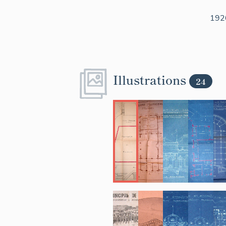
192
Illustrations
24