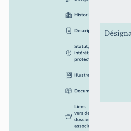
Historique
Description
Désigna
Statut,
intérêt et
protection
Illustrations
Documentation
Liens
vers des
dossiers
associés