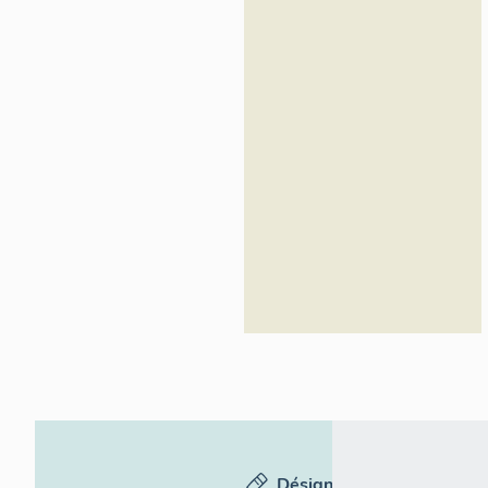
d'Azur -
Inventaire
général
Désignation