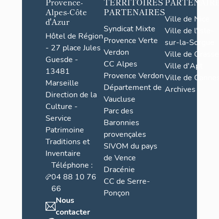
Provence-
TERRITOIRES
PARTENAIR
Alpes-Côte
PARTENAIRES
Ville de Nice
d'Azur
Syndicat Mixte
Ville de l'Isle-
Hôtel de Région
Provence Verte
sur-la-Sorgue
- 27 place Jules
Verdon
Ville de Grasse
Guesde -
CC Alpes
Ville d'Apt
13481
Provence Verdon
Ville de Cannes
Marseille
Département de
Archives
Direction de la
Vaucluse
Culture -
Parc des
Service
Baronnies
Patrimoine
provençales
Traditions et
SIVOM du pays
Inventaire
de Vence
Téléphone :
Dracénie
04 88 10 76
CC de Serre-
66
Ponçon
Nous
contacter