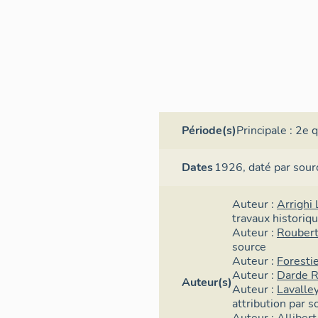
Période(s)
Principale :
2e q
Dates
1926,
daté par sour
Auteur :
Arrighi
travaux historiq
Auteur :
Roubert
source
Auteur :
Forestie
Auteur :
Darde 
Auteur(s)
Auteur :
Lavalley
attribution par s