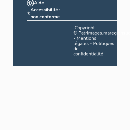
Aide
Accessibilité :
non conforme
Copyright
©
Patrimages.maregionsud
-
Mentions
légales
-
Politiques
de
confidentialité