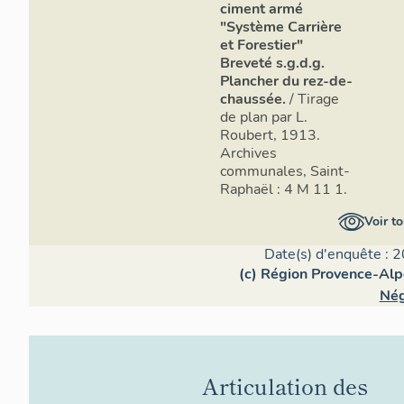
ciment armé
"Système Carrière
et Forestier"
Breveté s.g.d.g.
Plancher du rez-de-
chaussée.
/ Tirage
de plan par L.
Roubert, 1913.
Archives
communales, Saint-
Raphaël : 4 M 11 1.
Voir to
Date(s) d'enquête : 2
(c) Région Provence-Alp
Nég
Articulation des