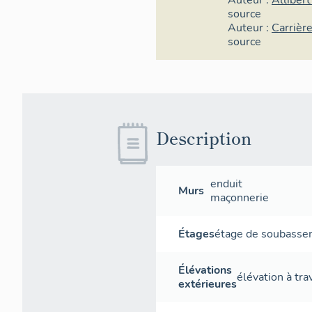
Auteur :
Allibert
source
Auteur :
Carrièr
source
Description
enduit
Murs
maçonnerie
Étages
étage de soubass
Élévations
élévation à tr
extérieures