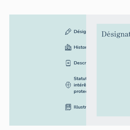
Désignation
Désigna
Historique
Description
Statut,
intérêt et
protection
Illustrations