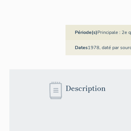
Période(s)
Principale :
2e q
Dates
1978,
daté par sour
Description