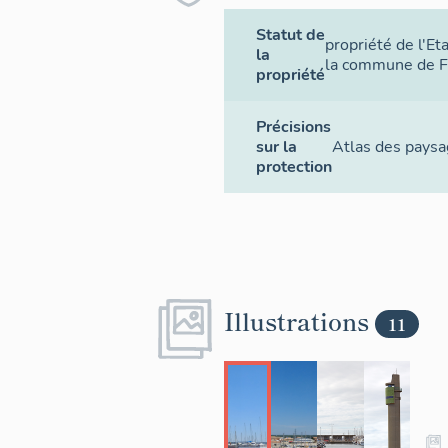
Statut de
propriété de l'Et
la
la commune de Fo
propriété
Précisions
sur la
Atlas des paysa
protection
Illustrations
11