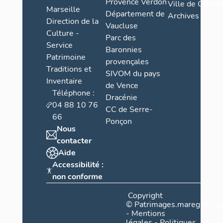
Provence Verdon
Ville de Cannes
Marseille
Département de
Archives
Direction de la
Vaucluse
Culture -
Parc des
Service
Baronnies
Patrimoine
provençales
Traditions et
SIVOM du pays
Inventaire
de Vence
Téléphone :
Dracénie
04 88 10 76
CC de Serre-
66
Ponçon
Nous
contacter
Aide
Accessibilité :
non conforme
Copyright
©
Patrimages.maregionsud
-
Mentions
légales
-
Politiques