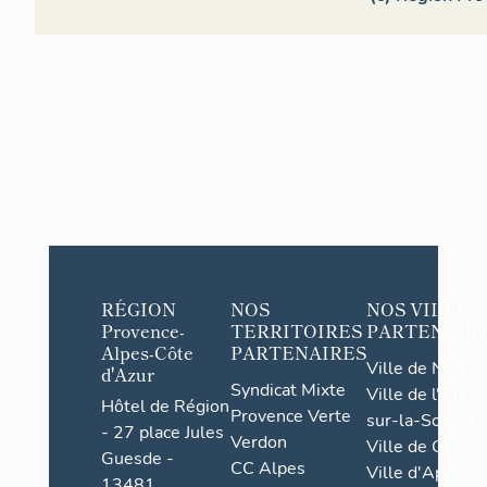
RÉGION
NOS
NOS VILLES
Provence-
TERRITOIRES
PARTENAIR
Alpes-Côte
PARTENAIRES
Ville de Nice
d'Azur
Syndicat Mixte
Ville de l'Isle-
Hôtel de Région
Provence Verte
sur-la-Sorgue
- 27 place Jules
Verdon
Ville de Grasse
Guesde -
CC Alpes
Ville d'Apt
13481