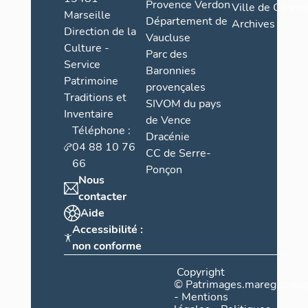
Provence Verdon
Ville de Cannes
Marseille
Département de
Archives
Direction de la
Vaucluse
Culture -
Parc des
Service
Baronnies
Patrimoine
provençales
Traditions et
SIVOM du pays
Inventaire
de Vence
Téléphone :
Dracénie
04 88 10 76
CC de Serre-
66
Ponçon
Nous
contacter
Aide
Accessibilité :
non conforme
Copyright
©
Patrimages.maregionsud
-
Mentions