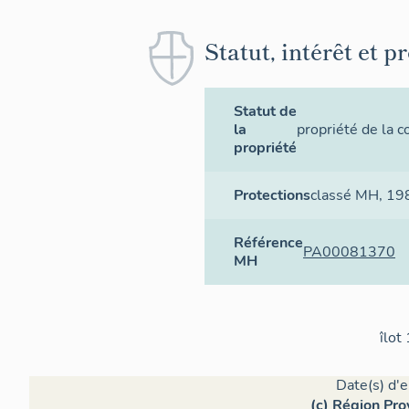
Statut, intérêt et p
Statut de
la
propriété de la
propriété
Protections
classé MH
, 19
Référence
PA00081370
MH
îlot
Date(s) d'
(c) Région Pro