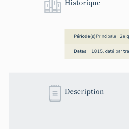
Historique
Période(s)
Principale :
2e q
Dates
1815,
daté par tr
Description