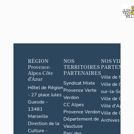
RÉGION
NOS
NOS VILLES
Provence-
TERRITOIRES
PARTENAIR
Alpes-Côte
PARTENAIRES
Ville de Nice
d'Azur
Syndicat Mixte
Ville de l'Isle-
Hôtel de Région
Provence Verte
sur-la-Sorgue
- 27 place Jules
Verdon
Ville de Grasse
Guesde -
CC Alpes
Ville d'Apt
13481
Provence Verdon
Ville de Cannes
Marseille
Département de
Archives
Direction de la
Vaucluse
Culture -
Parc des