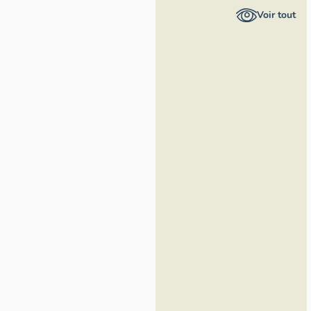
Provence-
Voir tout
Alpes-Côte
d'Azur -
Inventaire
général