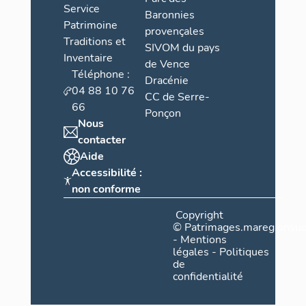
Service
Baronnies
Patrimoine
provençales
Traditions et
SIVOM du pays
Inventaire
de Vence
Téléphone :
Dracénie
04 88 10 76
CC de Serre-
66
Ponçon
Nous
contacter
Aide
Accessibilité :
non conforme
Copyright
©
Patrimages.maregionsud
-
Mentions
légales
-
Politiques
de
confidentialité