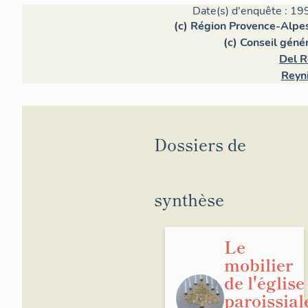
Date(s) d'enquête : 19
(c) Région Provence-Alpes
(c) Conseil géné
Del R
Reyni
Dossiers de
synthèse
Le
mobilier
de l'église
paroissial