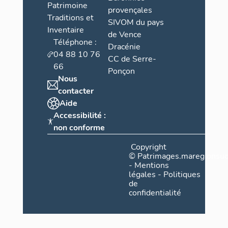
Patrimoine
provençales
Traditions et
SIVOM du pays
Inventaire
de Vence
Téléphone :
Dracénie
04 88 10 76
CC de Serre-
66
Ponçon
Nous
contacter
Aide
Accessibilité :
non conforme
Copyright
©
Patrimages.maregionsud
-
Mentions
légales
-
Politiques
de
confidentialité