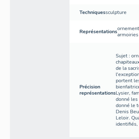
Techniques
sculpture
ornement
Représentations
armoiries
Sujet : or
chapiteaux
de la sacri
l'exceptio
portent le
Précision
bienfaitr
représentations
Lysier, fa
donné les 
donné le t
Denis Beug
Leloir. Qu
identifiés,