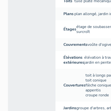
Toits
tuile plate mécaniq
Plans
plan allongé
,
jardin 
étage de soubass
Étages
surcroît
Couvrements
voûte d'ogiv
Élévations
élévation à tr
extérieures
jardin en pente
toit à longs p
toit conique
Couvertures
flèche coniqu
appentis
croupe ronde
Jardins
groupe d'arbres
,
ar