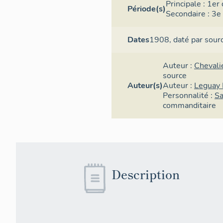
Principale :
1er 
Période(s)
Secondaire :
3e 
Dates
1908,
daté par sour
Auteur :
Chevali
source
Auteur(s)
Auteur :
Leguay
Personnalité :
Sa
commanditaire
Description