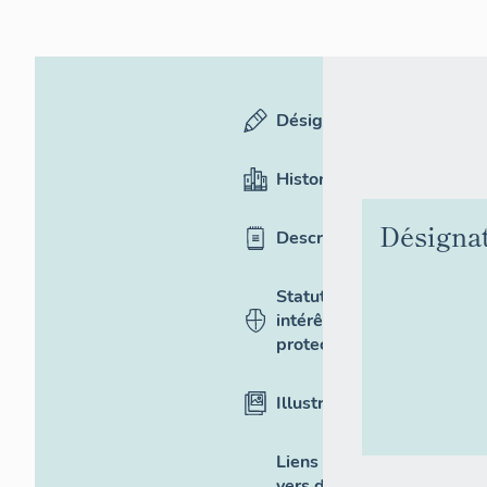
Désignation
Historique
Désigna
Description
Statut,
intérêt et
protection
Illustrations
Liens
vers des