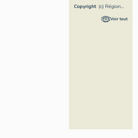
Copyright
(c) Région
Provence-
Voir tout
Alpes-Côte
d'Azur -
Inventaire
général