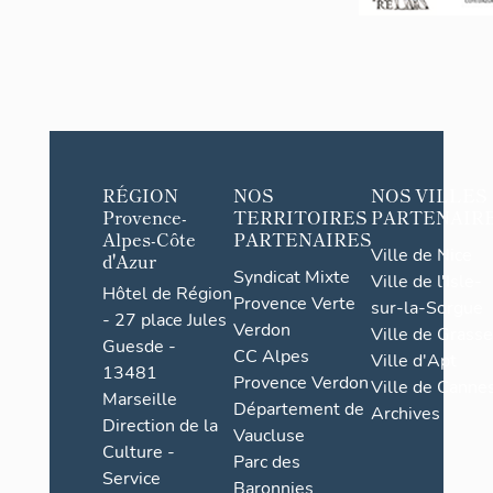
RÉGION
NOS
NOS VILLES
Provence-
TERRITOIRES
PARTENAIR
Alpes-Côte
PARTENAIRES
Ville de Nice
d'Azur
Syndicat Mixte
Ville de l'Isle-
Hôtel de Région
Provence Verte
sur-la-Sorgue
- 27 place Jules
Verdon
Ville de Grasse
Guesde -
CC Alpes
Ville d'Apt
13481
Provence Verdon
Ville de Cannes
Marseille
Département de
Archives
Direction de la
Vaucluse
Culture -
Parc des
Service
Baronnies