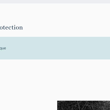
rotection
ique