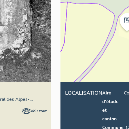
LOCALISATION
Aire
Co
éral des Alpes-
d'étude
et
Voir tout
canton
Commune
C