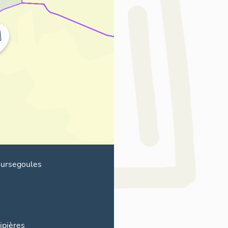
ursegoules
ipières