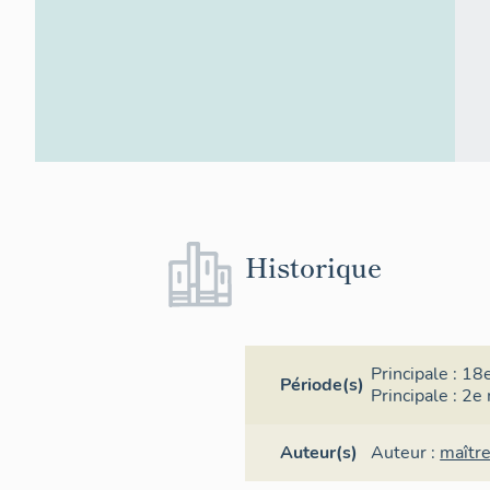
Historique
Principale :
18e
Période(s)
Principale :
2e 
Auteur(s)
Auteur :
maître