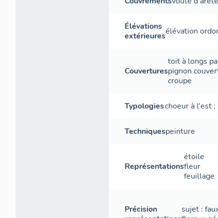
Couvrements
voûte d'arêt
Élévations
élévation ord
extérieures
toit à longs p
Couvertures
pignon couver
croupe
Typologies
choeur à l'est
;
Techniques
peinture
étoile
Représentations
fleur
feuillage
Précision
sujet : fau