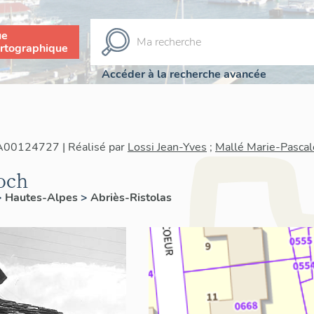
ue
rtographique
Accéder à la recherche avancée
IA00124727 | Réalisé par
Lossi Jean-Yves
;
Mallé Marie-Pascal
och
>
Hautes-Alpes
>
Abriès-Ristolas