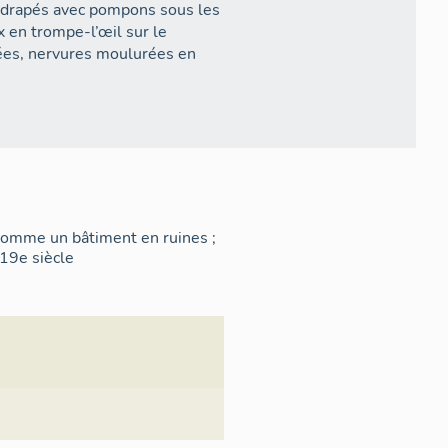
 ; drapés avec pompons sous les
x en trompe-l’œil sur le
orées, nervures moulurées en
au-dessus de l'autel.
 comme un bâtiment en ruines ;
 19e siècle