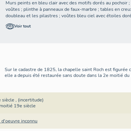
Murs peints en bleu clair avec des motifs dorés au pochoir
voûtes ; plinthe à panneaux de faux-marbre ; tables en creu
doubleau et les pilastres ; voûtes bleu ciel avec étoiles d
trompe-l’œil. Vestiges d'un autre décor peint apparaissant 
Voir tout
Autel tombeau et gradin en bois peint.
Sur le cadastre de 1825, la chapelle saint Roch est figurée
elle a depuis été restaurée sans doute dans la 2e moitié du
 siècle
, (incertitude)
moitié 19e siècle
 d'oeuvre inconnu