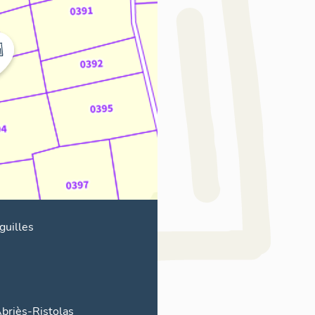
guilles
briès-Ristolas