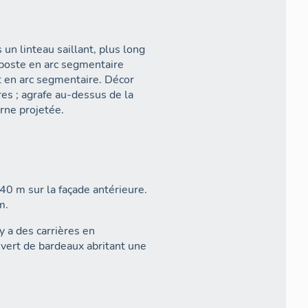
 un linteau saillant, plus long
mposte en arc segmentaire
nt en arc segmentaire. Décor
res ; agrafe au-dessus de la
erne projetée.
0 m sur la façade antérieure.
m.
y a des carrières en
ouvert de bardeaux abritant une