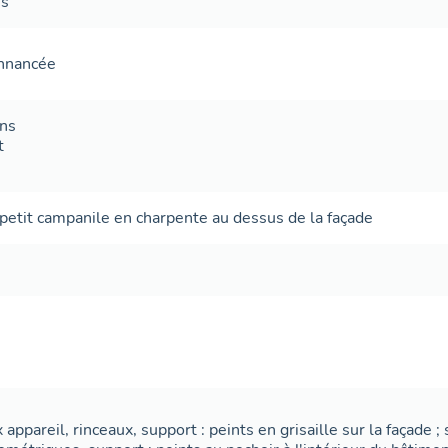
es
onnancée
ans
t
petit campanile en charpente au dessus de la façade
x appareil, rinceaux, support : peints en grisaille sur la façade ; 