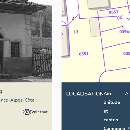
d
LOCALISATION
Aire
Ai
vence-Alpes-Côte
d'étude
ire général
et
Voir tout
canton
Commune
A