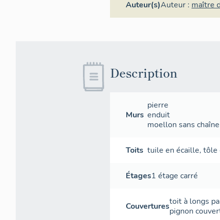
Auteur(s)
Auteur :
maître 
Description
pierre
Murs
enduit
moellon sans chaîne 
Toits
tuile en écaille
,
tôle
Étages
1 étage carré
toit à longs p
Couvertures
pignon couver