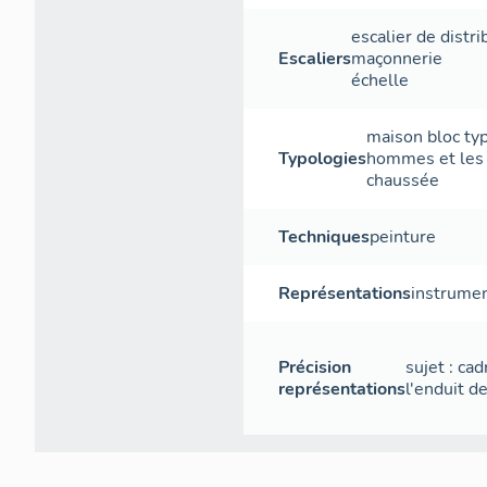
escalier de distri
Escaliers
maçonnerie
échelle
maison bloc typ
Typologies
hommes et les 
chaussée
Techniques
peinture
Représentations
instrume
Précision
sujet : cad
représentations
l'enduit d