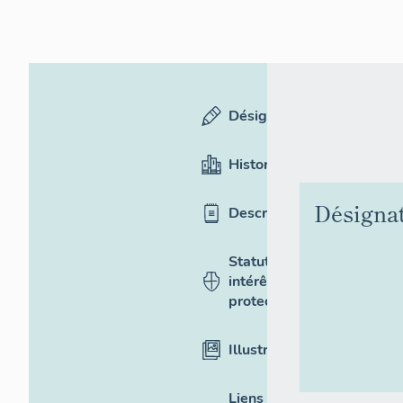
Désignation
Historique
Désigna
Description
Statut,
intérêt et
protection
Illustrations
Liens