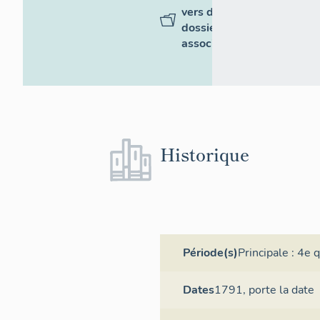
vers des
dossiers
associés
Historique
Période(s)
Principale :
4e q
Dates
1791,
porte la date