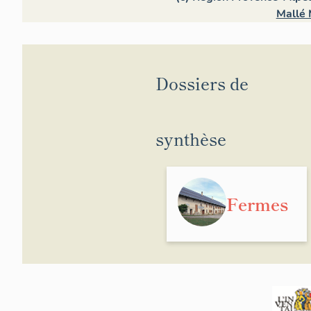
Mallé 
Dossiers de
synthèse
Fermes