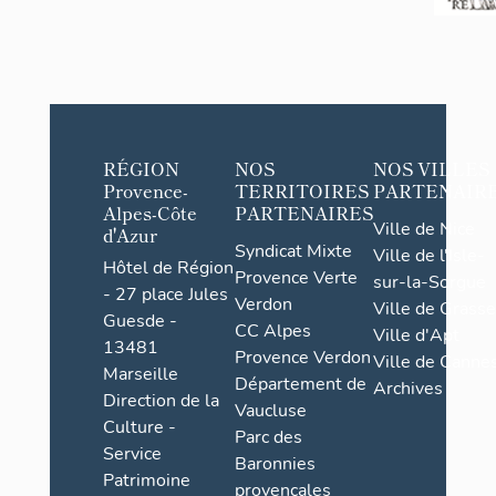
RÉGION
NOS
NOS VILLES
Provence-
TERRITOIRES
PARTENAIR
Alpes-Côte
PARTENAIRES
Ville de Nice
d'Azur
Syndicat Mixte
Ville de l'Isle-
Hôtel de Région
Provence Verte
sur-la-Sorgue
- 27 place Jules
Verdon
Ville de Grasse
Guesde -
CC Alpes
Ville d'Apt
13481
Provence Verdon
Ville de Cannes
Marseille
Département de
Archives
Direction de la
Vaucluse
Culture -
Parc des
Service
Baronnies
Patrimoine
provençales