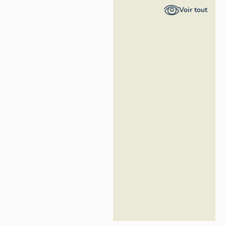
Provence-
Voir tout
Alpes-Côte
d'Azur -
Inventaire
général