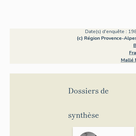
Date(s) d'enquête : 19
(c) Région Provence-Alpes
B
Fra
Mallé 
Dossiers de
synthèse