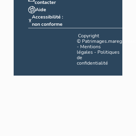
contacter
Aide
Accessibilité :
non conforme
Copyright
©
Patrimages.maregionsud
-
Mentions
légales
-
Politiques
de
confidentialité