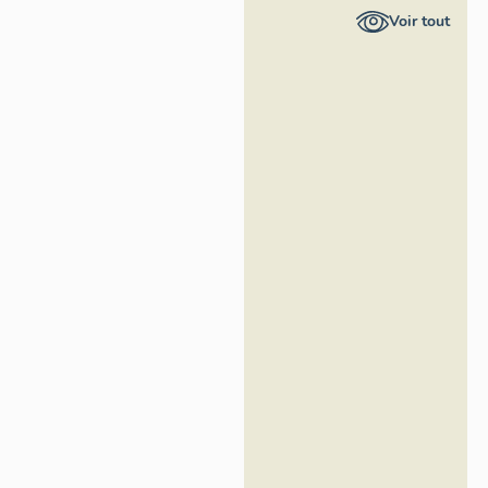
Provence-
Voir tout
Alpes-Côte
d'Azur -
Inventaire
général