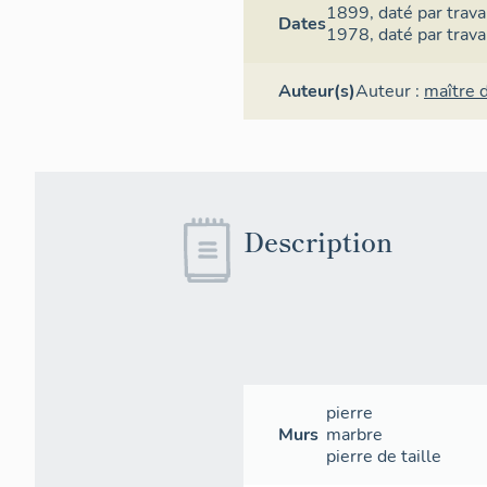
1899,
daté par trav
Dates
1978,
daté par trav
Auteur(s)
Auteur :
maître 
Description
pierre
Murs
marbre
pierre de taille