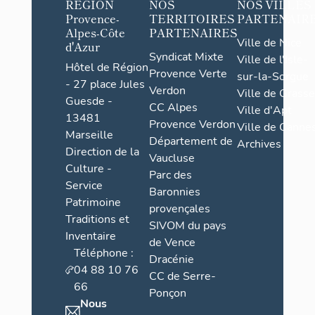
RÉGION
NOS
NOS VILLES
Provence-
TERRITOIRES
PARTENAIR
Alpes-Côte
PARTENAIRES
Ville de Nice
d'Azur
Syndicat Mixte
Ville de l'Isle-
Hôtel de Région
Provence Verte
sur-la-Sorgue
- 27 place Jules
Verdon
Ville de Grasse
Guesde -
CC Alpes
Ville d'Apt
13481
Provence Verdon
Ville de Cannes
Marseille
Département de
Archives
Direction de la
Vaucluse
Culture -
Parc des
Service
Baronnies
Patrimoine
provençales
Traditions et
SIVOM du pays
Inventaire
de Vence
Téléphone :
Dracénie
04 88 10 76
CC de Serre-
66
Ponçon
Nous