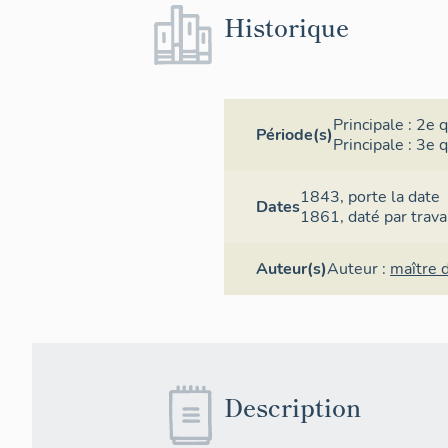
Historique
Principale :
2e q
Période(s)
Principale :
3e q
1843,
porte la date
Dates
1861,
daté par trav
Auteur(s)
Auteur :
maître 
Description