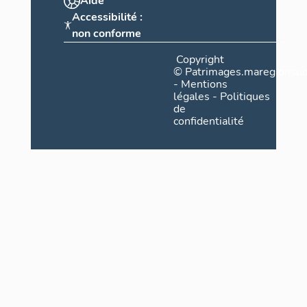
Aide
Accessibilité :
non conforme
Copyright
©
Patrimages.maregionsud
-
Mentions
légales
-
Politiques
de
confidentialité