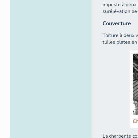
imposte à deux 
surélévation de
Couverture
Toiture à deux 
tuiles plates en 
Ch
La charpente c