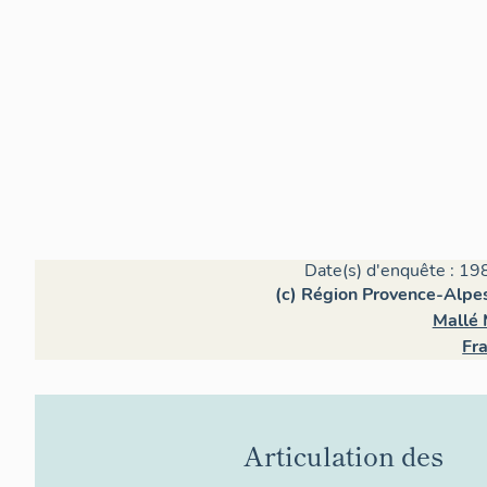
Date(s) d'enquête : 19
(c) Région Provence-Alpes
Mallé 
Fra
Articulation des