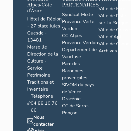
Alpes-Côte
PARTENAIRES
Ville de Nice
d'Azur
Syndicat Mixte
Ville de l'Isle-
Hôtel de Région
Provence Verte
sur-la-Sorgue
- 27 place Jules
Verdon
Ville de Grasse
Guesde -
CC Alpes
Ville d'Apt
13481
Provence Verdon
Ville de Cannes
Marseille
Département de
Archives
Direction de la
Vaucluse
Culture -
Parc des
Service
Baronnies
Patrimoine
provençales
Traditions et
SIVOM du pays
Inventaire
de Vence
Téléphone :
Dracénie
04 88 10 76
CC de Serre-
66
Ponçon
Nous
contacter