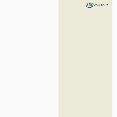
Provence-
Voir tout
Alpes-Côte
d'Azur -
Inventaire
général