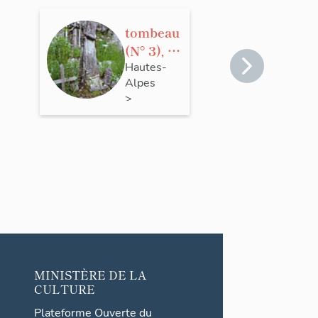
tombeau
(N° 3), de
Pierre
Hautes-
Alpes
Ollivier
>
La Motte-
en-
Champsaur
MINISTÈRE DE LA
CULTURE
Plateforme Ouverte du