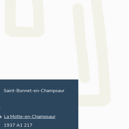
Saint-Bonnet-en-Champsaur
n
e
La Motte-en-Champsaur
1937 A1 217