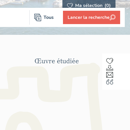
Ma sélection
(0)
Tous
Lancer la recherche
Œuvre étudiée
F