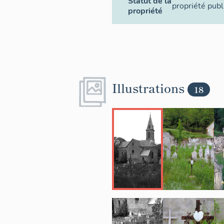
Statut de la
propriété pub
propriété
Illustrations
18