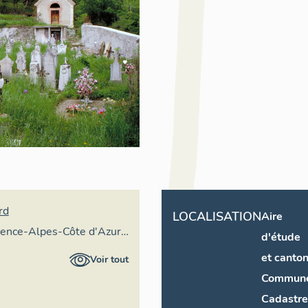
rd
LOCALISATION
Aire
vence-Alpes-Côte d'Azur -
d'étude
ral
et canto
Voir tout
Commun
Cadastre