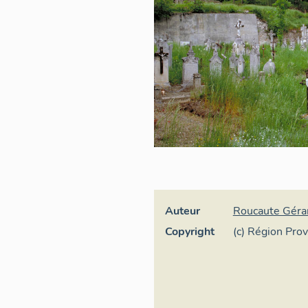
Auteur
Roucaute Géra
Copyright
(c) Région Pro
Inventaire géné