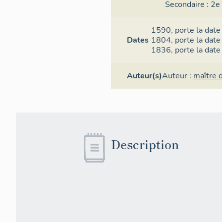
Secondaire :
2e 
1590,
porte la date
Dates
1804,
porte la date
1836,
porte la date
Auteur(s)
Auteur :
maître 
Le pl
La chambre c
est stuquée e
Au nord et à 
berceau. Les 
Description
voûtes du niv
4. Le deuxiè
Au-dessus de
voûté appelé 
sont occupés 