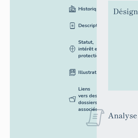
Historique
Désign
Description
Statut,
intérêt et
protection
Illustrations
Liens
vers des
dossiers
associés
Analyse 