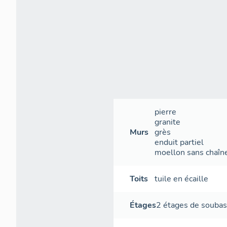
B. A l'oues
1. Le rez-de
L'ouest du re
voûtement d'a
taille chanfr
pierre
granite
Murs
grès
enduit partiel
moellon sans chaîne
Toits
tuile en écaille
Étages
2 étages de souba