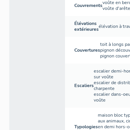
voûte en ber
Couvrements
L'
voûte d'arêt
A l'ouest se 
Élévations
élévation à tr
porte sculpté
extérieures
plancher de 
toit à longs p
Un escalier en
Couvertures
pignon découv
grange qui oc
pignon couver
2. Le niveau
escalier demi-ho
On y accède d
sur voûte
dans le mur n
escalier de distri
Escaliers
bien jointif s
charpente
de façon méca
escalier dans-oe
nord et mue p
voûte
sous le planc
maison bloc ty
Le plan supé
aux animaux, cir
regain.
Typologies
en demi hors-