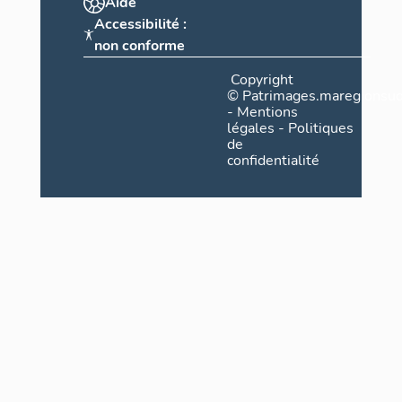
Aide
Accessibilité :
non conforme
Copyright
©
Patrimages.maregionsud
-
Mentions
légales
-
Politiques
de
confidentialité