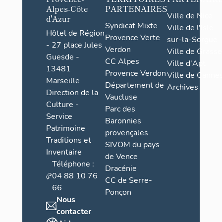
Alpes-Côte
PARTENAIRES
Ville de Nice
d'Azur
Syndicat Mixte
Ville de l'Isle-
Hôtel de Région
Provence Verte
sur-la-Sorgue
- 27 place Jules
Verdon
Ville de Grasse
Guesde -
CC Alpes
Ville d'Apt
13481
Provence Verdon
Ville de Cannes
Marseille
Département de
Archives
Direction de la
Vaucluse
Culture -
Parc des
Service
Baronnies
Patrimoine
provençales
Traditions et
SIVOM du pays
Inventaire
de Vence
Téléphone :
Dracénie
04 88 10 76
CC de Serre-
66
Ponçon
Nous
contacter