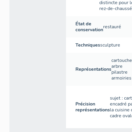
distincte pour 
rez-de-chauss
État de
restauré
conservation
Techniques
sculpture
cartouche
arbre
Représentations
pilastre
armoiries
sujet : ca
Précision
encadré pa
représentations
la cuisine
cadre oval