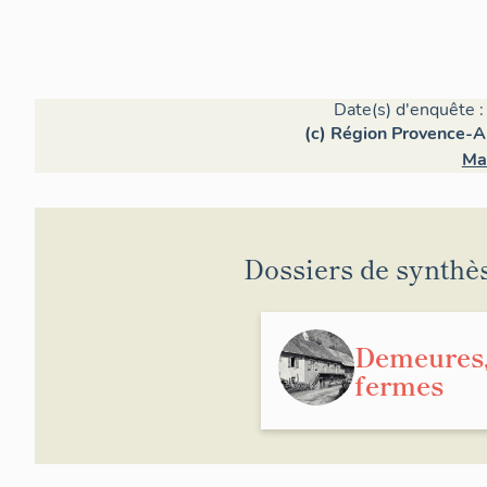
Date(s) d'enquête :
(c) Région Provence-Al
Ma
Dossiers de synthè
Demeures
fermes