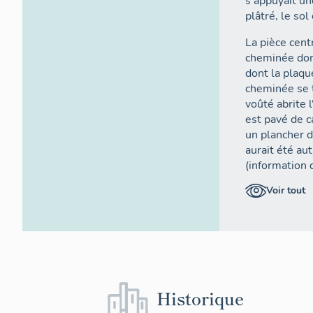
s'appuyait un
plâtré, le sol
La pièce cent
cheminée dont
dont la plaqu
cheminée se 
voûté abrite l
est pavé de c
un plancher d
aurait été aut
(information 
Voir tout
La pièce voût
propre entrée
mélèze. Les c
comporte une
frise de dent
resserres voû
chambranle en
Historique
chanfrein.