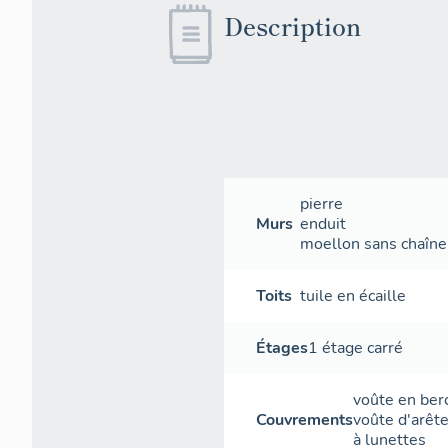
Description
pierre
Murs
enduit
moellon sans chaîne 
Toits
tuile en écaille
Étages
1 étage carré
voûte en ber
Couvrements
voûte d'arêt
à lunettes