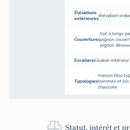
Élévations
élévation ord
extérieures
toit à longs p
Couvertures
pignon couver
pignon découv
Escaliers
escalier intérieur
maison bloc typ
Typologies
hommes et les 
chaussée
Statut, intérêt et p