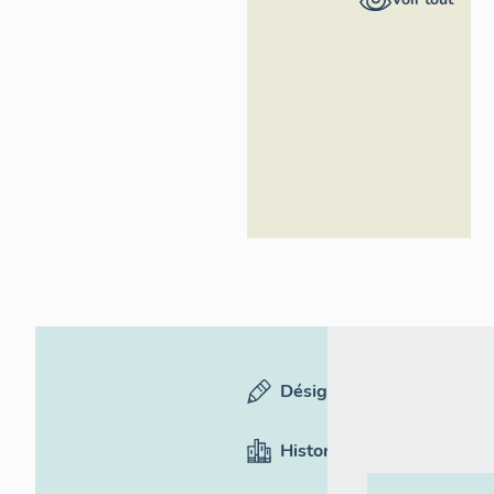
Alpes-Côte
d'Azur -
Inventaire
général
Désignation
Historique