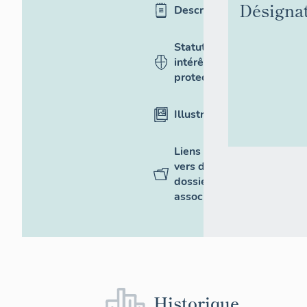
Désigna
Description
Statut,
intérêt et
protection
Illustrations
Liens
vers des
dossiers
associés
Historique