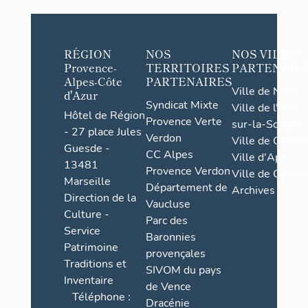
RÉGION
NOS
NOS VILLES
Provence-
TERRITOIRES
PARTENAIR
Alpes-Côte
PARTENAIRES
Ville de Nice
d'Azur
Syndicat Mixte
Ville de l'Isle-
Hôtel de Région
Provence Verte
sur-la-Sorgue
- 27 place Jules
Verdon
Ville de Grasse
Guesde -
CC Alpes
Ville d'Apt
13481
Provence Verdon
Ville de Cannes
Marseille
Département de
Archives
Direction de la
Vaucluse
Culture -
Parc des
Service
Baronnies
Patrimoine
provençales
Traditions et
SIVOM du pays
Inventaire
de Vence
Téléphone :
Dracénie